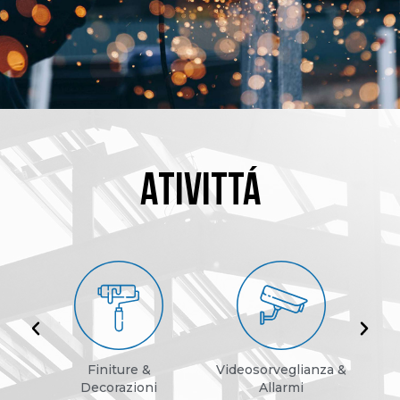
ATIVITTÁ
Finiture &
Videosorveglianza &
P
Decorazioni
Allarmi
Co