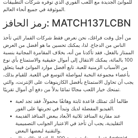
للموانئ الجديدة مع اللعب الفوري الذي توفره شركات التطبيقات
الموثوقة في جميع أنحاء العالم.
رمز الحافز: MATCH137LCBN
من أجل وقت فراغك، نحن نعرض فقط شركات القمار التي تأخذ
الناس من الدجاج. لذا، يمكنك تحسين ما هو أفضل من العرض
الممتاز بالفعل، فقد تأكدنا من أنه، بخلاف المقامرة المجانية بنسبة
100 بالمائة، يمكنك الانتقال إلى أموال حقيقية والاستمتاع بأي نوع
من الأسباب الزمنية للعبة. تابع أفضل موارد الموانئ فيما يتعلق
بأعضاء مجموعة النخبة لمواصلة التوسع في اللعبة. للقيام بذلك،
يجب أن تحاول الاستمتاع بأفضل الكازينوهات على الإنترنت، والتي
تمنحك خيار اللعب مجانًا تمامًا بدلاً من دفع أي أموال تقريبًا.
طالما أنك تمتلك قاعدة ثابتة وهاتفًا محمولاً، فقد تجد لعبة
الفيديو المفضلة لديك وتبدأ في تجربتها على الفور.
عند مقارنة المنافذ ثلاثية الأبعاد ببعض المنافذ القديمة
التقليدية، يجب أن تأخذ في الاعتبار الجوانب التصميمية
والتقنية لبعضها البعض.