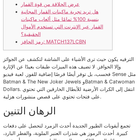
عرض الحلاقة من قوة القمار
هل تريد تجربة ماكينات القمار المجانية
بنسبة 100% تمامًا مثل ألعاب ماكينات
القمار عبر الإنترنت التي تستخدم الأموال
الحقيقية؟
رمز الحافز: MATCH137LCBN
الترفيه يكون حيث ترى الأشياء على الشاشة لتكشف عن الجوائز
وإلا الحوافز. لا تضيف هذه الميزات طبقات بعيدًا عن الإثارة
فحسب، بل توفر أيضًا فرصًا إضافية للفوز. لعبة فيديو Sense مثل
Batman & The New Joker Jewels وBatman & Catwoman
Dollars. انتقل إلى الكرات الأرضية للأبطال الخارقين التي تحتوي
على فتحات تحتوي على قصص منشورات هزلية.
الرهان التنين
تجمع أيقونات الطيور الجديدة أحدث الزمرد لتحصل على دفعات
كبيرة.
أحدث الرموز هي شذرات العنبر الملونة، والفطر البارد،