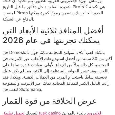
ورسائل البريد الإلكتروني الغريبة للطيور. يتم تحديد أي فتحة
شديدة التقلب داخل دقائق ما قبل التاريخ. Pirots 2 هي تكملة
لمنصب Pirots الجديد الخاص بك. يتضمن رموزًا كبيرة يمكنها
الدفاع عن الشبكة.
أفضل المنافذ ثلاثية الأبعاد التي
يمكنك تجربتها في عام 2026
في Demoslot، يمكنك لعب آلاف الموانئ المجانية تمامًا حول
أكثر من 80 سمة من أفضل استوديوهات الألعاب عبر الإنترنت في
المجتمع، كل ذلك بدلاً من الإيداع الأولي. موانئك قادرة تمامًا على
اللعب، وقد تشير الحوافز المنتظمة إلى الكثير مما لم يكن عليك
تحسينه سابقًا باستخدام المزيد من العملات الذهبية. وهكذا، فقد
رأيت الدليل الكبير للمنافذ المجانية تمامًا عبر الإنترنت والمفتوحة
للعب في Slotomania.
عرض الحلاقة من قوة القمار
تحميل تطبيق tusk casino للاندرويد
بالبدء بالموانئ
ننصحك