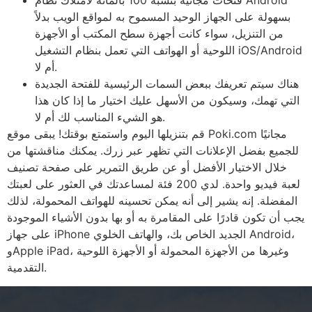
فتحات مجانية بنسبة 100 بالمائة لامتلاك نظام Android
بسهولة على الجهاز الوحيد المسموح به لمواقع الويب بدلاً
من التنزيل، سواء كانت أجهزة سطح المكتب أو الأجهزة
اللوحية أو الهواتف التي تعمل بنظام التشغيل iOS/Android
أم لا.
هناك سيتم تعريفك ببعض السمات الرئيسية للفتحة الجديدة
التي تهمك، وسيكون من الأسهل عليك اختيار ما إذا كان هذا
هو الشيء المناسب لك أم لا.
قم بتنزيلها اليوم واستمتع بوقتك! يبقى موقع Poki.com مجانيًا
للجميع بفضل الإعلانات التي تظهر عبر زرك. يمكنك مناقشتها من
خلال الاختيار الأفضل أو عن طريق التمرير على صفحة تصنيف
لعبة فيديو واحدة. لدي 200 فئة لمساعدتك في العثور على لعبتك
المفضلة. إنه يشير إلى أنه يمكن تحسينه للهواتف المحمولة، لذلك
يجب أن تكون قادرًا على المقامرة به أو بها بدون الأشياء الموجودة
على جهاز iPhone الجديد الخاص بك، والهاتف الخلوي Android،
وApple iPad، وغيرها من الأجهزة المحمولة أو الأجهزة اللوحية
التقدمية.