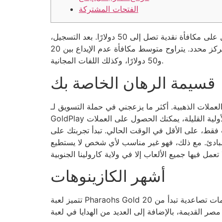
الفتحات المشتركة
يمكنك تدوير عجلة تمنحك مكافآت مثل الجوائز، ولفات مجانية، أو حتى نقود. هذا مذكور في عرض التسجيل، حيث تحصل على مكافأة نقدية تصل إلى 50 دولارًا. بعد التسجيل،
مركز محدد.
يتراوح متوسط ​​مكافأة عدم الإيداع بين 20
و50 دولارًا، وكذلك اللفات المجانية.
قسيمة الرهان الخاصة بك
عملات الذهبية. أكثر ما يزعجني في حملة التسويق لـ
GoldPlay هو تقديمها مبالغ ضخمة من ولاية كارولينا الجنوبية، مع قلة الحوافز المتاحة للمطالبة بها. كما ذكرت، باستثناء المكافآت الأولية القليلة، يمكنك الحصول على العملات
 تبدأ تجربتك على GoldPlay بمكافأة بسيطة بدون إيداع قدرها 5100 عملة ذهبية، ويمكنك الحصول
في المبادئ. مع ذلك، فهو غير مناسب لأي شخص لا يستطيع
أشهر الكازينوهات
تتميز لعبة Pharaohs Gold 20 الجديدة برسومات تصاعدية تبدأ من A وتنتهي بـ K وQ، وقد تصل إلى J. تأتي اللعبة بشبكة 5×3 مصممة على خلفية جدارية من النقوش القديمة.