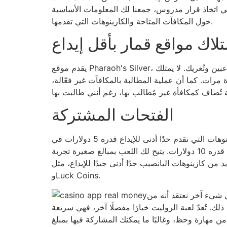
 في اتخاذ قرار مدروس، جمعنا لك المعلومات الأساسية
حول المكافآت المتاحة والكازينوهات التي تقدمها.
اك مواقع قمار بأقل إيداع
يقدم موقع Pharaoh's Silver، الذي يتميز بأقل معدلات تقلب في الألعاب، مكاسب متكررة تُرضي ذوق اللاعبين وتُغريك. لا يمتلك GoldPlay مواقع شقيقة، ولكن توجد شركات
ة مرات. كما أن عملية المطالبة بالمكافآت غير فعّالة،
الفتحات المشتركة
سأحرص على التركيز على ألعاب الفيديو التي تناسبك تمامًا وتمنعك من إهدار أموالك على ألعاب غير مناسبة. تنتشر الكازينوهات التي تقدم حدًا أدنى للإيداع قدره 5 دولارات في
الولايات المتحدة، إلا أنها لا تزال تمثل شريحة منفصلة من الإيداع – حيث تستمر معظم الكازينوهات في تحديد حد أدنى قدره 10 دولارات. يتيح لك اللعب بمبالغ صغيرة تجربة
وهات اليانصيب حدًا أدنى جيدًا للإيداع، مثل Wow Las Vegas
وLuck Coins.
ي شيء آخر نعتقد أنه من
. تُعدّ لعبة الروليت خيارًا مفضلًا آخر، فهي سريعة
من مهارة وحظ، وغالبًا ما يمكنك المشاركة فيها بمبلغ