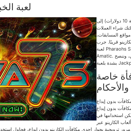
لعبة الخ
يتراوح الحد الأدنى للربح من 10 عملات ذهبية (بقيمة 10 دولارات) إلى
واقع المسابقات،
ازينو قريبًا. جرب
لعبة Pharaohs Silver 20، وهي لعبة ماكينات قمار من تطوير
Amatic. لا تتردد في إضافة اللعبة إلى موقعك. ألعبها مع زوجتي، وننصح
بة Jackpota.
أة خاصة
الأحكام
مكافآت بدون إيداع
لمكافآت بدون إيداع
مكن استخدامها في
لعاب الكازينو عبر
لمة مرور ترويجية بجوار إحدى مكافآت الكازينو بدون إيداع، فحاول اس