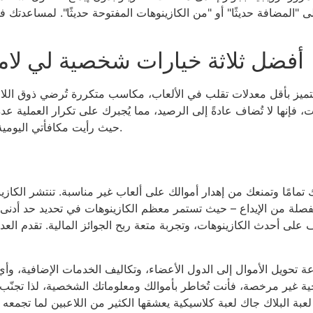
لى "المضافة حديثًا" أو "من الكازينوهات المفتوحة حديثًا". لمساعدتك
أفضل ثلاثة خيارات شخصية لي لامتل
، فإنها لا تُضاف عادةً إلى الرصيد، مما يُجبرك على تكرار العملية عد
حيث رأيت مكافأتي اليومية تُضاف كمكافأة غير مُطالب بها، رغم أنني طالبت بها.
لى أحدث الكازينوهات، وتجربة متعة ربح الجوائز المالية. تقدم العديد من كازين
عة تحويل الأموال إلى الدول الأعضاء، وتكاليف الخدمات الإضافية، وأ
 غير مرخصة، فأنت تُخاطر بأموالك ومعلوماتك الشخصية، لذا تجنّب ذلك
لعبة البلاك جاك لعبة كلاسيكية يعشقها الكثير من اللاعبين لما تجمعه 