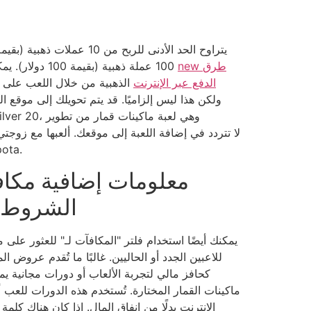
new طرق
100 عملة ذهبية (بقيمة 100 دولار). يمكنك شراء العملات
الدفع عبر الإنترنت
الذهبية من خلال اللعب على م
ولكن هذا ليس إلزاميًا. قد يتم تحويلك إلى موقع الك
بشدة بلع
معلومات إضافية مكاف
الشروط و
يمكنك أيضًا استخدام فلتر "المكافآت لـ" للعثور على 
للاعبين الجدد أو الحاليين. غالبًا ما تُقدم عروض ا
كحافز مالي لتجربة الألعاب أو دورات مجانية ي
ماكينات القمار المختارة. تُستخدم هذه الدورات للعب أ
الإنترنت بدلًا من إنفاق المال. إذا كان هناك ك