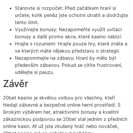
Stanovte si rozpočet: Před začátkem hraní si
určete, kolik peněz jste ochotni utratit a dodržujte
tento limit.
Využívejte bonusy: Nezapomeňte využít uvítací
bonusy a další promo akce, které kasino nabízí.
Hrajte s rozumem: Hrajte pouze hry, které znáte a
ve kterých máte nějakou představu o strategii.
Nezapomínejte na zábavu: Hraní by mělo být
především zábavou. Pokud se cítíte frustrovaní,
udělejte si pauzu.
Závěr
20bet kasino je skvělou volbou pro všechny, kteří
hledají zábavné a bezpečné online herní prostředí. S
širokým výběrem her, atraktivními bonusy a kvalitní
zákaznickou podporou se 20bet stal jedním z předních
online kasin. Ať už jste zkušený hráč nebo nováček,