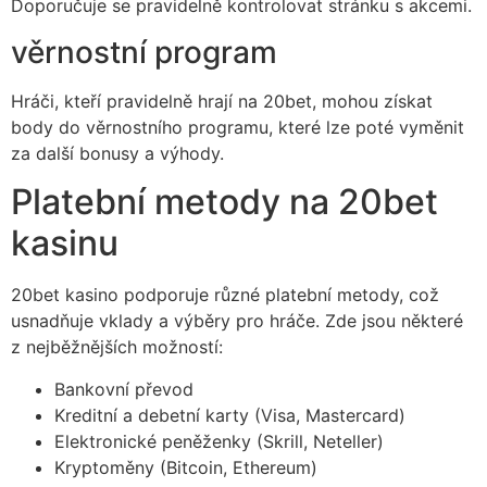
Doporučuje se pravidelně kontrolovat stránku s akcemi.
věrnostní program
Hráči, kteří pravidelně hrají na 20bet, mohou získat
body do věrnostního programu, které lze poté vyměnit
za další bonusy a výhody.
Platební metody na 20bet
kasinu
20bet kasino podporuje různé platební metody, což
usnadňuje vklady a výběry pro hráče. Zde jsou některé
z nejběžnějších možností:
Bankovní převod
Kreditní a debetní karty (Visa, Mastercard)
Elektronické peněženky (Skrill, Neteller)
Kryptoměny (Bitcoin, Ethereum)