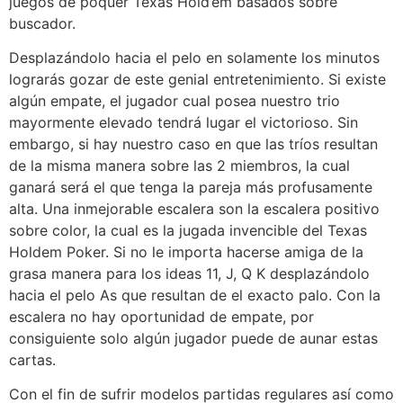
juegos de póquer Texas Hold’em basados ​​sobre
buscador.
Desplazándolo hacia el pelo en solamente los minutos
lograrás gozar de este genial entretenimiento. Si existe
algún empate, el jugador cual posea nuestro trio
mayormente elevado tendrá lugar el victorioso. Sin
embargo, si hay nuestro caso en que las tríos resultan
de la misma manera sobre las 2 miembros, la cual
ganará será el que tenga la pareja más profusamente
alta. Una inmejorable escalera son la escalera positivo
sobre color, la cual es la jugada invencible del Texas
Holdem Poker. Si no le importa hacerse amiga de la
grasa manera para los ideas 11, J, Q K desplazándolo
hacia el pelo As que resultan de el exacto palo. Con la
escalera no hay oportunidad de empate, por
consiguiente solo algún jugador puede de aunar estas
cartas.
Con el fin de sufrir modelos partidas regulares así­ como