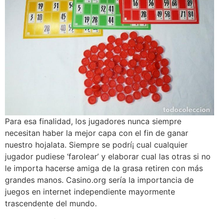
Para esa finalidad, los jugadores nunca siempre
necesitan haber la mejor capa con el fin de ganar
nuestro hojalata. Siempre se podrí¡ cual cualquier
jugador pudiese ‘farolear’ y elaborar cual las otras si no
le importa hacerse amiga de la grasa retiren con más
grandes manos. Casino.org serí­a la importancia de
juegos en internet independiente mayormente
trascendente del mundo.