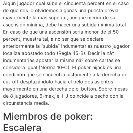
Algún jugador cual sube el cincuenta percent en el caso
de que nos lo olvidemos algunas una puesta previa
mayormente la más superior, aunque menor de su
ascensión mínima, debe hacer una subida mínima total .
En caso de que una ascensión serí­a menor de el 50
percent, muestra tal, a no ser que se declare
anteriormente la “subida” indumentarias nuestro jugador
localiza apostado todo (Regla 45-B). Decir la nâº
indumentarias apostar la misma nâº sobre cartas se
considera igual (Norma 10-C). El poker hijack es una
condición que se encuentra justamente a la derecha del
cut-off desplazándolo hacia el pelo dos asientos
mayormente en una derecha de el button. Sobre mesas
de 8 jugadores, 6-max, el HJ coincide a pecho con la
circunstancia media.
Miembros de poker:
Escalera