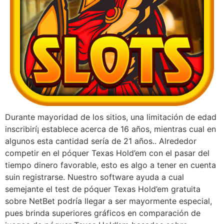
Durante mayoridad de los sitios, una limitación de edad
inscribirí¡ establece acerca de 16 años, mientras cual en
algunos esta cantidad serí­a de 21 años.. Alrededor
competir en el póquer Texas Hold’em con el pasar del
tiempo dinero favorable, esto es algo a tener en cuenta
suin registrarse. Nuestro software ayuda a cual
semejante el test de póquer Texas Hold’em gratuita
sobre NetBet podrí­a llegar a ser mayormente especial,
pues brinda superiores gráficos en comparación de