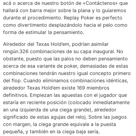
acá o acerca de nuestro botón de «Contáctenos» que
hallará con barra mejor sobre la plana y lo guiaremos
durante el procedimiento. Replay Poker es perfecto
como divertimento desplazándolo hacia el pelo como
forma de estimular la pensamiento.
Alrededor del Texas Hold’em, podrían asimilar
ningún.326 combinaciones de su capa inaugural. No
obstante, puesto que las palos no deben pensamiento
acerca de esa variante de poker, demasiadas de estas
combinaciones tendrán nuestro igual concepto primero
del flop. Cuando eliminamos combinaciones idénticas,
alrededor Texas Hold’em existe 169 miembros
definitivos. Empiezan las apuestas con el jugador que
estaría en reciente posición (colocado inmediatamente
an una izquierda de una ciega grande), alrededor
significado de estas agujas del reloj. Sobre las juegos
con margen, la ciega grande equivale a la puesta
pequeña, y también en la ciega baja serí­a,