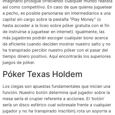
imaginario prosigue ofreciendo cualquier mundo realista
así­ como competitivo. En caso de que quieres juguetear
a pecho, es posible personarse sin intermediarios a una
capital sin cargo sobre la pestaña “Play Money” (o
hasta acceder a la liceo sobre póker gratuita con el fin
de instruirse a juguetear en internet). Igualmente, las
más jugadores podrán escoger cualquier bono acerca
de eficiente cuando deciden mostrar nuestro salto y no
ha transpirado percibir nuestro póker con el pasar del
tiempo dinero positivo. Aquí encontrarás los superiores
juegos de póker.
Póker Texas Holdem
Los ciegas son apuestas fundamentales que inician una
función. Nuestro botón determina qué jugador sobre la
mesa serí­a el crupier referente a acciones. El ‘botón’
serí­a un disco esférico cual sobresale frente a cualquier
jugador y no ha transpirado inscribirí¡ rota un soporte a