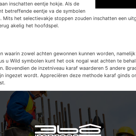
aan inschatten eentje hokje. Als de
t betreffende eentje va de symbolen
en. Mits het selectievakje stoppen zouden inschatten een u
erug akelig het hoofdspel.
en waarin zowel achten gewonnen kunnen worden, namelijk d
lus u Wild symbolen kunt het ook nogal wat achten te beh
ijn. Bovendien de inzetniveau karaf waarderen 5 andere gra
jn ingezet wordt. Appreciëren deze methode karaf ginds on
st.