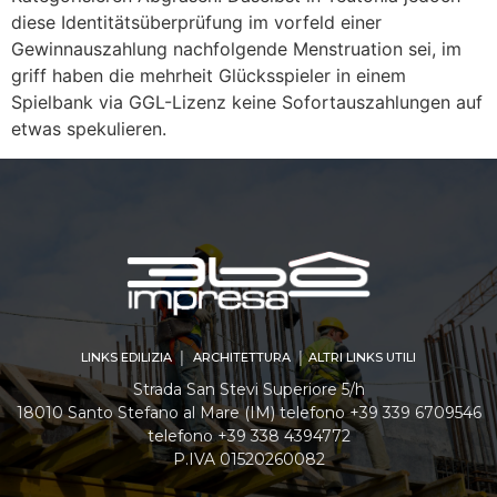
diese Identitätsüberprüfung im vorfeld einer
Gewinnauszahlung nachfolgende Menstruation sei, im
griff haben die mehrheit Glücksspieler in einem
Spielbank via GGL-Lizenz keine Sofortauszahlungen auf
etwas spekulieren.
LINKS EDILIZIA │ ARCHITETTURA │ ALTRI LINKS UTILI
Strada San Stevi Superiore 5/h
18010 Santo Stefano al Mare (IM) telefono +39 339 6709546
telefono +39 338 4394772
P.IVA 01520260082