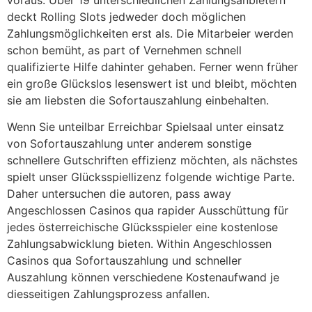
deckt Rolling Slots jedweder doch möglichen
Zahlungsmöglichkeiten erst als. Die Mitarbeier werden
schon bemüht, as part of Vernehmen schnell
qualifizierte Hilfe dahinter gehaben. Ferner wenn früher
ein große Glückslos lesenswert ist und bleibt, möchten
sie am liebsten die Sofortauszahlung einbehalten.
Wenn Sie unteilbar Erreichbar Spielsaal unter einsatz
von Sofortauszahlung unter anderem sonstige
schnellere Gutschriften effizienz möchten, als nächstes
spielt unser Glücksspiellizenz folgende wichtige Parte.
Daher untersuchen die autoren, pass away
Angeschlossen Casinos qua rapider Ausschüttung für
jedes österreichische Glücksspieler eine kostenlose
Zahlungsabwicklung bieten. Within Angeschlossen
Casinos qua Sofortauszahlung und schneller
Auszahlung können verschiedene Kostenaufwand je
diesseitigen Zahlungsprozess anfallen.