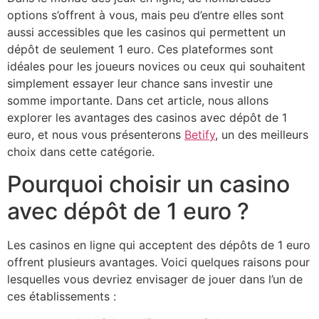
options s’offrent à vous, mais peu d’entre elles sont
aussi accessibles que les casinos qui permettent un
dépôt de seulement 1 euro. Ces plateformes sont
idéales pour les joueurs novices ou ceux qui souhaitent
simplement essayer leur chance sans investir une
somme importante. Dans cet article, nous allons
explorer les avantages des casinos avec dépôt de 1
euro, et nous vous présenterons
Betify
, un des meilleurs
choix dans cette catégorie.
Pourquoi choisir un casino
avec dépôt de 1 euro ?
Les casinos en ligne qui acceptent des dépôts de 1 euro
offrent plusieurs avantages. Voici quelques raisons pour
lesquelles vous devriez envisager de jouer dans l’un de
ces établissements :