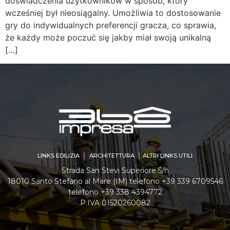
doświadczenia użytkowników w sposób, który
wcześniej był nieosiągalny. Umożliwia to dostosowanie
gry do indywidualnych preferencji gracza, co sprawia,
że każdy może poczuć się jakby miał swoją unikalną
[…]
LINKS EDILIZIA │ ARCHITETTURA │ ALTRI LINKS UTILI
Strada San Stevi Superiore 5/h
18010 Santo Stefano al Mare (IM) telefono +39 339 6709546
telefono +39 338 4394772
P.IVA 01520260082