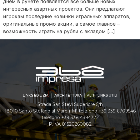
днем в рунете появляется все больше новых
интересных азартных проектов. Они предлагают
игрокам последние новинки игральных аппаратов,
оригинальные промо акции, а самое главное –
возможность играть на рубли с вкладом […]
LINKS EDILIZIA │ ARCHITETTURA │ ALTRI LINKS UTILI
Strada San Stevi Superiore 5/h
18010 Santo Stefano al Mare (IM) telefono +39 339 6709546
telefono +39 338 4394772
P.IVA 01520260082