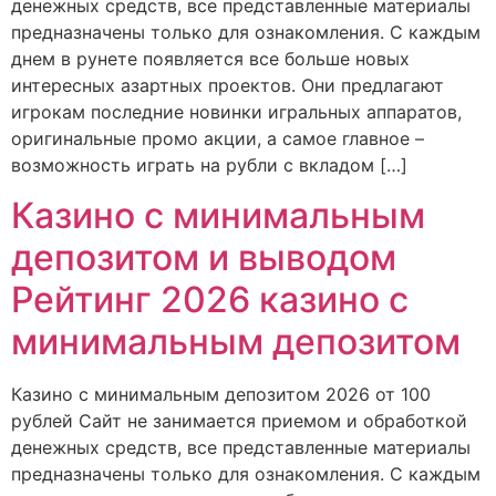
денежных средств, все представленные материалы
предназначены только для ознакомления. С каждым
днем в рунете появляется все больше новых
интересных азартных проектов. Они предлагают
игрокам последние новинки игральных аппаратов,
оригинальные промо акции, а самое главное –
возможность играть на рубли с вкладом […]
Казино с минимальным
депозитом и выводом
Рейтинг 2026 казино с
минимальным депозитом
Казино с минимальным депозитом 2026 от 100
рублей Сайт не занимается приемом и обработкой
денежных средств, все представленные материалы
предназначены только для ознакомления. С каждым