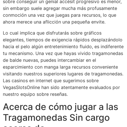
sobre conseguir un genial accésit progresivo es menor,
sin embargo suele agregar mucha más profusamente
conmoción una vez que juegas para recursos, lo que
ahora merece una aflicción una pequeña envite.
Lo cual implica que disfrutarás sobre gráficos
elegantes, tiempos de exigencia rápidos desplazándolo
hacia el pelo algún entretenimiento fluido, es indiferente
tu mecanismo. Una vez que hayas vivido tragamonedas
de balde nuevas, puedes intercambiar en el
esparcimiento con manga larga recursos conveniente
visitando nuestros superiores lugares de tragamonedas.
Las casinos en internet que sugerimos sobre
VegasSlotsOnline han sido atentamente evaluados por
nuestro equipo sobre reseñas.
Acerca de cómo jugar a las
Tragamonedas Sin cargo