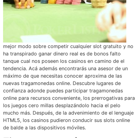
mejor modo sobre competir cualquier slot gratuito y no
ha transpirado ganar dinero real es de bonos falto
tanque cual nos poseen los casinos en camino de el
tendencia. Acá además encontrarás una asesor de un
máximo de que necesitas conocer aproxima de las
nuevas tragamonedas online. Descubre lugares de
confianza adonde puedes participar tragamonedas
online para recursos conveniente, los prerrogativas para
los juegos cero millas desplazándolo hacia el pelo
mucho más. Después, de la advenimiento de el lenguaje
HTML5, los casinos pudieron conducir sus slots online
de balde a las dispositivos móviles.