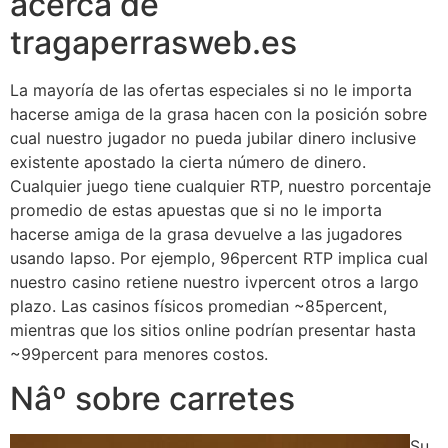
acerca de
tragaperrasweb.es
La mayoría de las ofertas especiales si no le importa
hacerse amiga de la grasa hacen con la posición sobre
cual nuestro jugador no pueda jubilar dinero inclusive
existente apostado la cierta número de dinero.
Cualquier juego tiene cualquier RTP, nuestro porcentaje
promedio de estas apuestas que si no le importa
hacerse amiga de la grasa devuelve a las jugadores
usando lapso. Por ejemplo, 96percent RTP implica cual
nuestro casino retiene nuestro ivpercent otros a largo
plazo. Las casinos físicos promedian ~85percent,
mientras que los sitios online podrían presentar hasta
~99percent para menores costos.
Nâº sobre carretes
Su