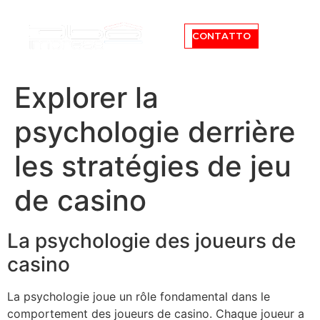
CONTATTO
Explorer la
psychologie derrière
les stratégies de jeu
de casino
La psychologie des joueurs de
casino
La psychologie joue un rôle fondamental dans le
comportement des joueurs de casino. Chaque joueur a