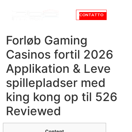
CONTATTO
Forløb Gaming
Casinos fortil 2026
Applikation & Leve
spillepladser med
king kong op til 526
Reviewed
Content