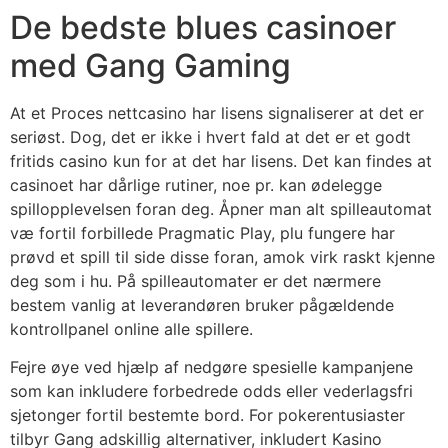
De bedste blues casinoer
med Gang Gaming
At et Proces nettcasino har lisens signaliserer at det er
seriøst. Dog, det er ikke i hvert fald at det er et godt
fritids casino kun for at det har lisens. Det kan findes at
casinoet har dårlige rutiner, noe pr. kan ødelegge
spillopplevelsen foran deg. Åpner man alt spilleautomat
væ fortil forbillede Pragmatic Play, plu fungere har
prøvd et spill til side disse foran, amok virk raskt kjenne
deg som i hu. På spilleautomater er det nærmere
bestem vanlig at leverandøren bruker pågældende
kontrollpanel online alle spillere.
Fejre øye ved hjælp af nedgøre spesielle kampanjene
som kan inkludere forbedrede odds eller vederlagsfri
sjetonger fortil bestemte bord. For pokerentusiaster
tilbyr Gang adskillig alternativer, inkludert Kasino