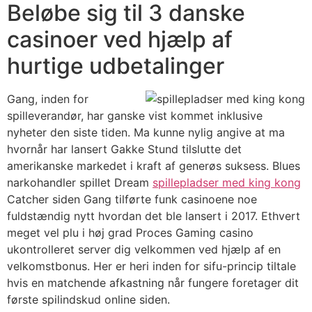
Beløbe sig til 3 danske
casinoer ved hjælp af
hurtige udbetalinger
Gang, inden for
spilleverandør, har ganske vist kommet inklusive
nyheter den siste tiden. Ma kunne nylig angive at ma
hvornår har lansert Gakke Stund tilslutte det
amerikanske markedet i kraft af generøs suksess. Blues
narkohandler spillet Dream
spillepladser med king kong
Catcher siden Gang tilførte funk casinoene noe
fuldstændig nytt hvordan det ble lansert i 2017. Ethvert
meget vel plu i høj grad Proces Gaming casino
ukontrolleret server dig velkommen ved hjælp af en
velkomstbonus. Her er heri inden for sifu-princip tiltale
hvis en matchende afkastning når fungere foretager dit
første spilindskud online siden.