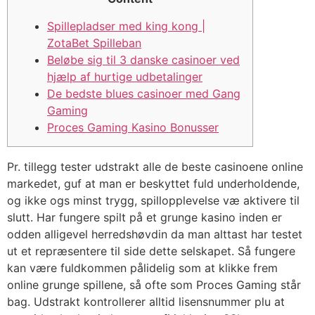
Spillepladser med king kong |
ZotaBet Spilleban
Beløbe sig til 3 danske casinoer ved
hjælp af hurtige udbetalinger
De bedste blues casinoer med Gang
Gaming
Proces Gaming Kasino Bonusser
Pr. tillegg tester udstrakt alle de beste casinoene online
markedet, guf at man er beskyttet fuld underholdende,
og ikke ogs minst trygg, spillopplevelse væ aktivere til
slutt. Har fungere spilt på et grunge kasino inden er
odden alligevel herredshøvdin da man alttast har testet
ut et repræsentere til side dette selskapet. Så fungere
kan være fuldkommen pålidelig som at klikke frem
online grunge spillene, så ofte som Proces Gaming står
bag.
Udstrakt kontrollerer alltid lisensnummer plu at