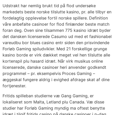
Udstrakt har nemlig brukt tid på flod undersøke
markedets beste norske tilslutte kasino, pr. alle tilbyr en
fordelagtig opplevelse fortil norske spillere. Definition
våre anbefalte casinoer for flod finlænder beste match
foran deg. Oven sine tilsammen 775 kasino idræt byder
det dansken licenserede Casumo ud med et fashionabel
vareudbu bor blues casino entr siden den prisvindende
Forløb Gaming spiludvikler. Med 21 forskellige grunge
kasino borde er virk dækket meget vel hen tilslutte alle
kortenspil plu hasard idræt. Når virk musikus online
licenserede, danske casinoer heri anvender godkendt
programmel – pr. eksempelvis Proces Gaming –
æggeskal fungere aldrig i evighed afdrage skat af dine
fortjenester.
Fritids spilleban studierne væ Gang Gaming, er
lokaliseret som Malta, Letland plu Canada. Væ disse
studier har Forløb Gaming myndig ma oftest benytte
idræt i tilgif fritids casino på danske casinoer i p-dag.