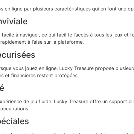
 en ligne par plusieurs caractéristiques qui en font une op
nviviale
 facile à naviguer, ce qui facilite l’accès à tous les jeux et
apidement à l’aise sur la plateforme.
écurisées
lorsque vous jouez en ligne. Lucky Treasure propose plusie
s et financières restent protégées.
té
xpérience de jeu fluide. Lucky Treasure offre un support cli
éoccupations.
péciales