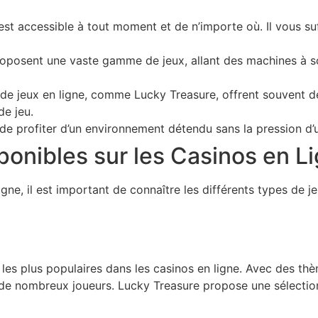
st accessible à tout moment et de n’importe où. Il vous suf
oposent une vaste gamme de jeux, allant des machines à so
de jeux en ligne, comme Lucky Treasure, offrent souvent 
de jeu.
e profiter d’un environnement détendu sans la pression d’
onibles sur les Casinos en L
ne, il est important de connaître les différents types de j
 les plus populaires dans les casinos en ligne. Avec des t
t de nombreux joueurs. Lucky Treasure propose une sélectio