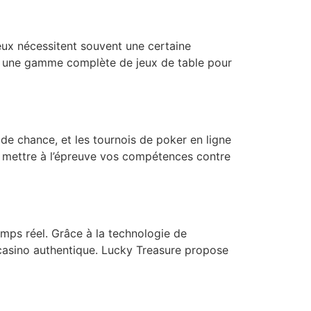
 jeux nécessitent souvent une certaine
ez une gamme complète de jeux de table pour
de chance, et les tournois de poker en ligne
et mettre à l’épreuve vos compétences contre
mps réel. Grâce à la technologie de
 casino authentique. Lucky Treasure propose