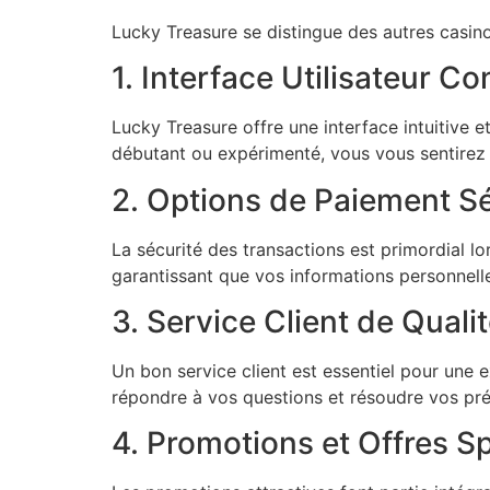
Lucky Treasure se distingue des autres casinos
1. Interface Utilisateur Co
Lucky Treasure offre une interface intuitive et
débutant ou expérimenté, vous vous sentirez r
2. Options de Paiement S
La sécurité des transactions est primordial 
garantissant que vos informations personnelle
3. Service Client de Quali
Un bon service client est essentiel pour une e
répondre à vos questions et résoudre vos pr
4. Promotions et Offres S