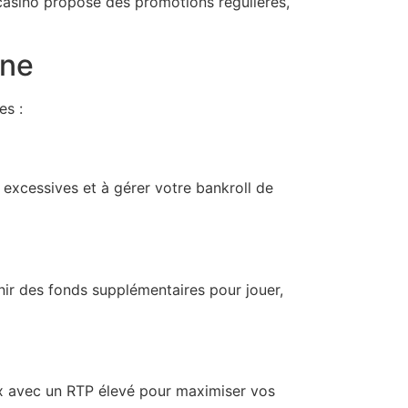
 casino propose des promotions régulières,
gne
es :
 excessives et à gérer votre bankroll de
nir des fonds supplémentaires pour jouer,
ux avec un RTP élevé pour maximiser vos