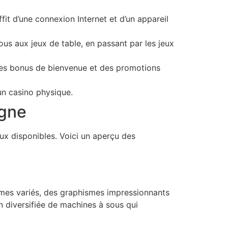
fit d’une connexion Internet et d’un appareil
us aux jeux de table, en passant par les jeux
des bonus de bienvenue et des promotions
un casino physique.
igne
eux disponibles. Voici un aperçu des
hèmes variés, des graphismes impressionnants
n diversifiée de machines à sous qui