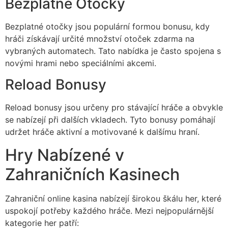
Bezplatné Otočky
Bezplatné otočky jsou populární formou bonusu, kdy
hráči získávají určité množství otoček zdarma na
vybraných automatech. Tato nabídka je často spojena s
novými hrami nebo speciálními akcemi.
Reload Bonusy
Reload bonusy jsou určeny pro stávající hráče a obvykle
se nabízejí při dalších vkladech. Tyto bonusy pomáhají
udržet hráče aktivní a motivované k dalšímu hraní.
Hry Nabízené v
Zahraničních Kasinech
Zahraniční online kasina nabízejí širokou škálu her, které
uspokojí potřeby každého hráče. Mezi nejpopulárnější
kategorie her patří: