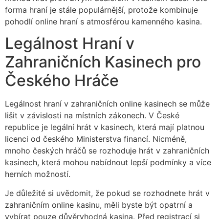
forma hraní je stále populárnější, protože kombinuje
pohodlí online hraní s atmosférou kamenného kasina.
Legálnost Hraní v
Zahraničních Kasinech pro
Českého Hráče
Legálnost hraní v zahraničních online kasinech se může
lišit v závislosti na místních zákonech. V České
republice je legální hrát v kasinech, která mají platnou
licenci od českého Ministerstva financí. Nicméně,
mnoho českých hráčů se rozhoduje hrát v zahraničních
kasinech, která mohou nabídnout lepší podmínky a více
herních možností.
Je důležité si uvědomit, že pokud se rozhodnete hrát v
zahraničním online kasinu, měli byste být opatrní a
vybírat pouze důvěryhodná kasina. Před registrací si