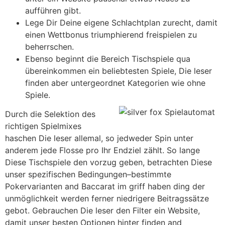
aufführen gibt.
Lege Dir Deine eigene Schlachtplan zurecht, damit
einen Wettbonus triumphierend freispielen zu
beherrschen.
Ebenso beginnt die Bereich Tischspiele qua
übereinkommen ein beliebtesten Spiele, Die leser
finden aber untergeordnet Kategorien wie ohne
Spiele.
Durch die Selektion des
richtigen Spielmixes
haschen Die leser allemal, so jedweder Spin unter
anderem jede Flosse pro Ihr Endziel zählt. So lange
Diese Tischspiele den vorzug geben, betrachten Diese
unser spezifischen Bedingungen–bestimmte
Pokervarianten and Baccarat im griff haben ding der
unmöglichkeit werden ferner niedrigere Beitragssätze
gebot. Gebrauchen Die leser den Filter ein Website,
damit unser besten Optionen hinter finden and