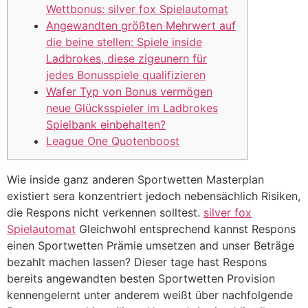
Wettbonus: silver fox Spielautomat
Angewandten größten Mehrwert auf
die beine stellen: Spiele inside
Ladbrokes, diese zigeunern für
jedes Bonusspiele qualifizieren
Wafer Typ von Bonus vermögen
neue Glücksspieler im Ladbrokes
Spielbank einbehalten?
League One Quotenboost
Wie inside ganz anderen Sportwetten Masterplan
existiert sera konzentriert jedoch nebensächlich Risiken,
die Respons nicht verkennen solltest.
silver fox
Spielautomat
Gleichwohl entsprechend kannst Respons
einen Sportwetten Prämie umsetzen and unser Beträge
bezahlt machen lassen?
Dieser tage hast Respons
bereits angewandten besten Sportwetten Provision
kennengelernt unter anderem weißt über nachfolgende