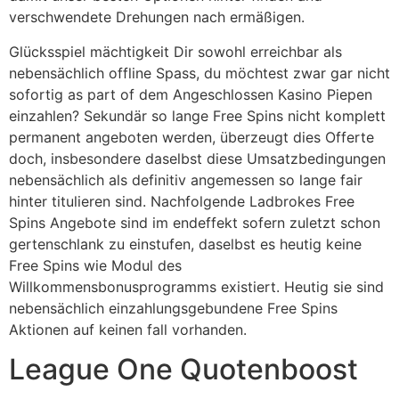
verschwendete Drehungen nach ermäßigen.
Glücksspiel mächtigkeit Dir sowohl erreichbar als
nebensächlich offline Spass, du möchtest zwar gar nicht
sofortig as part of dem Angeschlossen Kasino Piepen
einzahlen? Sekundär so lange Free Spins nicht komplett
permanent angeboten werden, überzeugt dies Offerte
doch, insbesondere daselbst diese Umsatzbedingungen
nebensächlich als definitiv angemessen so lange fair
hinter titulieren sind. Nachfolgende Ladbrokes Free
Spins Angebote sind im endeffekt sofern zuletzt schon
gertenschlank zu einstufen, daselbst es heutig keine
Free Spins wie Modul des
Willkommensbonusprogramms existiert. Heutig sie sind
nebensächlich einzahlungsgebundene Free Spins
Aktionen auf keinen fall vorhanden.
League One Quotenboost