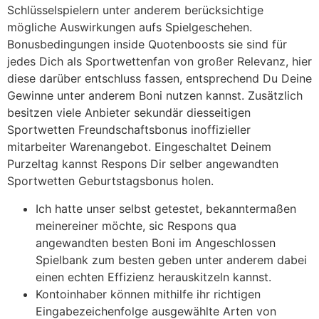
Schlüsselspielern unter anderem berücksichtige
mögliche Auswirkungen aufs Spielgeschehen.
Bonusbedingungen inside Quotenboosts sie sind für
jedes Dich als Sportwettenfan von großer Relevanz, hier
diese darüber entschluss fassen, entsprechend Du Deine
Gewinne unter anderem Boni nutzen kannst. Zusätzlich
besitzen viele Anbieter sekundär diesseitigen
Sportwetten Freundschaftsbonus inoffizieller
mitarbeiter Warenangebot. Eingeschaltet Deinem
Purzeltag kannst Respons Dir selber angewandten
Sportwetten Geburtstagsbonus holen.
Ich hatte unser selbst getestet, bekanntermaßen
meinereiner möchte, sic Respons qua
angewandten besten Boni im Angeschlossen
Spielbank zum besten geben unter anderem dabei
einen echten Effizienz herauskitzeln kannst.
Kontoinhaber können mithilfe ihr richtigen
Eingabezeichenfolge ausgewählte Arten von