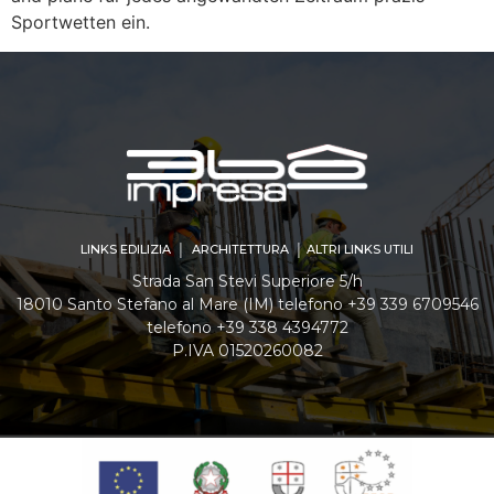
Sportwetten ein.
LINKS EDILIZIA │ ARCHITETTURA │ ALTRI LINKS UTILI
Strada San Stevi Superiore 5/h
18010 Santo Stefano al Mare (IM) telefono +39 339 6709546
telefono +39 338 4394772
P.IVA 01520260082