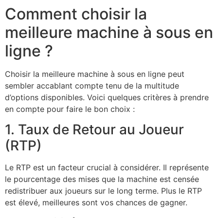
Comment choisir la
meilleure machine à sous en
ligne ?
Choisir la meilleure machine à sous en ligne peut
sembler accablant compte tenu de la multitude
d’options disponibles. Voici quelques critères à prendre
en compte pour faire le bon choix :
1. Taux de Retour au Joueur
(RTP)
Le RTP est un facteur crucial à considérer. Il représente
le pourcentage des mises que la machine est censée
redistribuer aux joueurs sur le long terme. Plus le RTP
est élevé, meilleures sont vos chances de gagner.