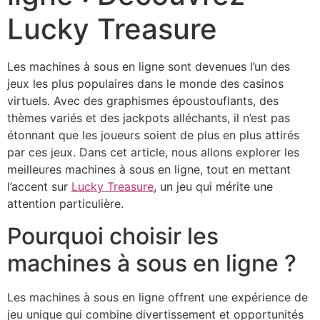
Lucky Treasure
Les machines à sous en ligne sont devenues l’un des
jeux les plus populaires dans le monde des casinos
virtuels. Avec des graphismes époustouflants, des
thèmes variés et des jackpots alléchants, il n’est pas
étonnant que les joueurs soient de plus en plus attirés
par ces jeux. Dans cet article, nous allons explorer les
meilleures machines à sous en ligne, tout en mettant
l’accent sur
Lucky Treasure
, un jeu qui mérite une
attention particulière.
Pourquoi choisir les
machines à sous en ligne ?
Les machines à sous en ligne offrent une expérience de
jeu unique qui combine divertissement et opportunités