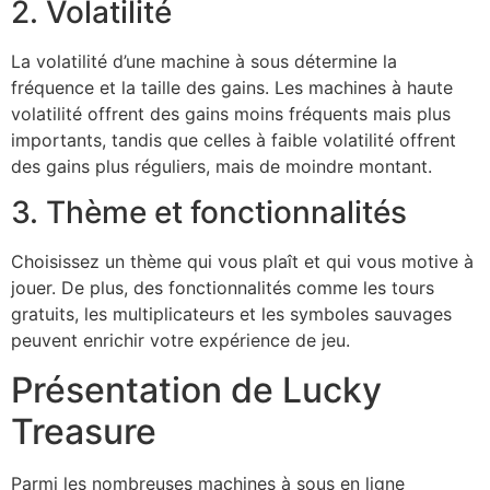
2. Volatilité
La volatilité d’une machine à sous détermine la
fréquence et la taille des gains. Les machines à haute
volatilité offrent des gains moins fréquents mais plus
importants, tandis que celles à faible volatilité offrent
des gains plus réguliers, mais de moindre montant.
3. Thème et fonctionnalités
Choisissez un thème qui vous plaît et qui vous motive à
jouer. De plus, des fonctionnalités comme les tours
gratuits, les multiplicateurs et les symboles sauvages
peuvent enrichir votre expérience de jeu.
Présentation de Lucky
Treasure
Parmi les nombreuses machines à sous en ligne