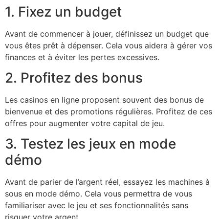
1. Fixez un budget
Avant de commencer à jouer, définissez un budget que
vous êtes prêt à dépenser. Cela vous aidera à gérer vos
finances et à éviter les pertes excessives.
2. Profitez des bonus
Les casinos en ligne proposent souvent des bonus de
bienvenue et des promotions régulières. Profitez de ces
offres pour augmenter votre capital de jeu.
3. Testez les jeux en mode
démo
Avant de parier de l’argent réel, essayez les machines à
sous en mode démo. Cela vous permettra de vous
familiariser avec le jeu et ses fonctionnalités sans
risquer votre argent.