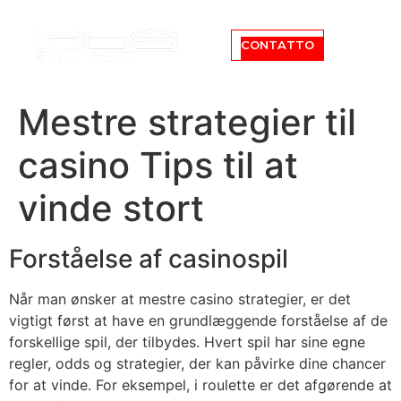
CONTATTO
Mestre strategier til
casino Tips til at
vinde stort
Forståelse af casinospil
Når man ønsker at mestre casino strategier, er det
vigtigt først at have en grundlæggende forståelse af de
forskellige spil, der tilbydes. Hvert spil har sine egne
regler, odds og strategier, der kan påvirke dine chancer
for at vinde. For eksempel, i roulette er det afgørende at