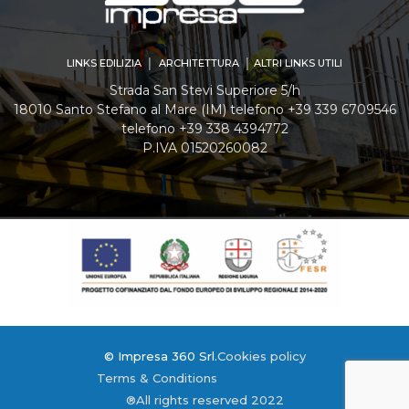
LINKS EDILIZIA │ ARCHITETTURA │ ALTRI LINKS UTILI
Strada San Stevi Superiore 5/h
18010 Santo Stefano al Mare (IM) telefono +39 339 6709546
telefono +39 338 4394772
P.IVA 01520260082
© Impresa 360 Srl.
Cookies policy
Terms & Conditions
®All rights reserved 2022