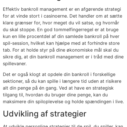
Effektiv bankroll management er en afgørende strategi
for at vinde stort i casinoerne. Det handler om at sætte
klare grænser for, hvor meget du vil satse, og hvornår
du skal stoppe. En god tommelfingerregel er at bruge
kun en lille procentdel af din samlede bankroll på hver
spil-session, hvilket kan hjælpe med at forhindre store
tab. For at holde styr på dine økonomiske mål skal du
sikre dig, at din bankroll management er i tråd med dine
spillevaner.
Det er også klogt at opdele din bankroll i forskellige
sektioner, så du kan spille i længere tid uden at risikere
alt din penge på én gang. Ved at have en strategisk
tilgang til, hvordan du bruger dine penge, kan du
maksimere din spiloplevelse og holde spændingen i live.
Udvikling af strategier
At udvikle personlige strategier til de spil, du spiller, kan