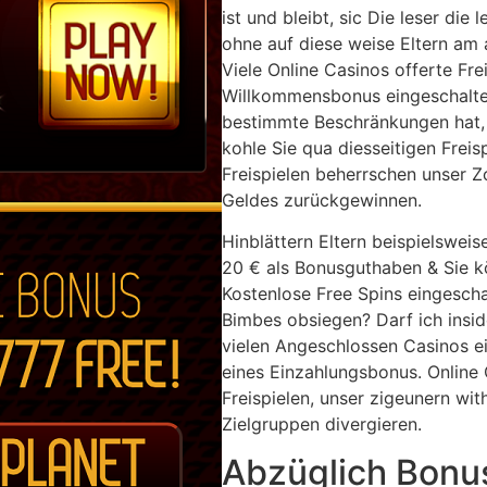
ist und bleibt, sic Die leser d
ohne auf diese weise Eltern am 
Viele Online Casinos offerte Fre
Willkommensbonus eingeschaltet.
bestimmte Beschränkungen hat, d
kohle Sie qua diesseitigen Freis
Freispielen beherrschen unser Z
Geldes zurückgewinnen.
Hinblättern Eltern beispielsweis
20 € als Bonusguthaben & Sie 
Kostenlose Free Spins eingesch
Bimbes obsiegen? Darf ich insid
vielen Angeschlossen Casinos ei
eines Einzahlungsbonus. Online 
Freispielen, unser zigeunern wi
Zielgruppen divergieren.
Abzüglich Bonu