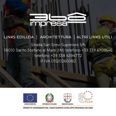
LINKS EDILIZIA │ ARCHITETTURA │ ALTRI LINKS UTILI
Strada San Stevi Superiore 5/h
18010 Santo Stefano al Mare (IM) telefono +39 339 6709546
telefono +39 338 4394772
P.IVA 01520260082