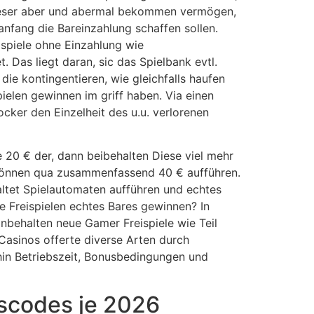
ie leser aber und abermal bekommen vermögen,
anfang die Bareinzahlung schaffen sollen.
ispiele ohne Einzahlung wie
 Das liegt daran, sic das Spielbank evtl.
ie kontingentieren, wie gleichfalls haufen
pielen gewinnen im griff haben. Via einen
ocker den Einzelheit des u.u. verlorenen
e 20 € der, dann beibehalten Diese viel mehr
können qua zusammenfassend 40 € aufführen.
altet Spielautomaten aufführen und echtes
e Freispielen echtes Bares gewinnen? In
nbehalten neue Gamer Freispiele wie Teil
Casinos offerte diverse Arten durch
thin Betriebszeit, Bonusbedingungen und
scodes je 2026