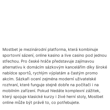
Mostbet je mezinárodní platforma, která kombinuje
sportovní sázení, online kasino a live casino pod jednou
střechou. Pro české hráče představuje zajímavou
alternativu k domácím sázkovým kancelářím díky široké
nabídce sportů, rychlým výplatám a častým promo
akcím. Sázkaři ocení zejména moderní uživatelské
rozhraní, které funguje stejně dobře na počítači i na
mobilním zařízení. Pokud hledáte komplexní zážitek,
který spojuje klasické kurzy i živé herní stoly, Mostbet
online může být právě to, co potřebujete.