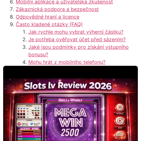
Mobilní aplikace a uživatelská zkušenost
Zákaznická podpora a bezpečnost
Odpovědné hraní a licence
Často kladené otázky (FAQ)
Jak rychle mohu vybrat výherní částku?
Je potřeba ověřovat účet před sázením?
Jaké jsou podmínky pro získání vstupního
bonusu?
Mohu hrát z mobilního telefonu?