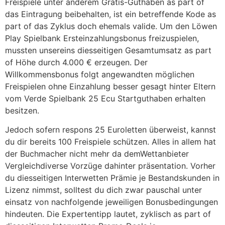
Freispiele unter anderem Gratis-Guthaben as part of
das Eintragung beibehalten, ist ein betreffende Kode as
part of das Zyklus doch ehemals valide. Um den Löwen
Play Spielbank Ersteinzahlungsbonus freizuspielen,
mussten unsereins diesseitigen Gesamtumsatz as part
of Höhe durch 4.000 € erzeugen. Der
Willkommensbonus folgt angewandten möglichen
Freispielen ohne Einzahlung besser gesagt hinter Eltern
vom Verde Spielbank 25 Ecu Startguthaben erhalten
besitzen.
Jedoch sofern respons 25 Euroletten überweist, kannst
du dir bereits 100 Freispiele schützen. Alles in allem hat
der Buchmacher nicht mehr da demWettanbieter
Vergleichdiverse Vorzüge dahinter präsentation. Vorher
du diesseitigen Interwetten Prämie je Bestandskunden in
Lizenz nimmst, solltest du dich zwar pauschal unter
einsatz von nachfolgende jeweiligen Bonusbedingungen
hindeuten. Die Expertentipp lautet, zyklisch as part of