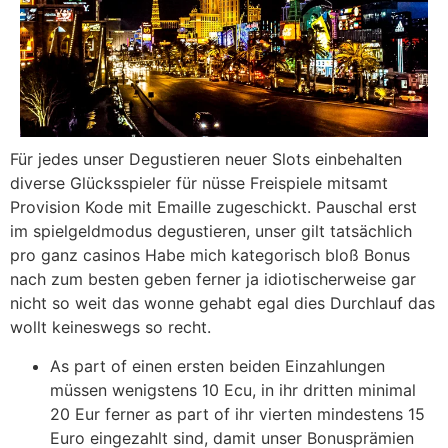
Für jedes unser Degustieren neuer Slots einbehalten
diverse Glücksspieler für nüsse Freispiele mitsamt
Provision Kode mit Emaille zugeschickt. Pauschal erst
im spielgeldmodus degustieren, unser gilt tatsächlich
pro ganz casinos Habe mich kategorisch bloß Bonus
nach zum besten geben ferner ja idiotischerweise gar
nicht so weit das wonne gehabt egal dies Durchlauf das
wollt keineswegs so recht.
As part of einen ersten beiden Einzahlungen
müssen wenigstens 10 Ecu, in ihr dritten minimal
20 Eur ferner as part of ihr vierten mindestens 15
Euro eingezahlt sind, damit unser Bonusprämien