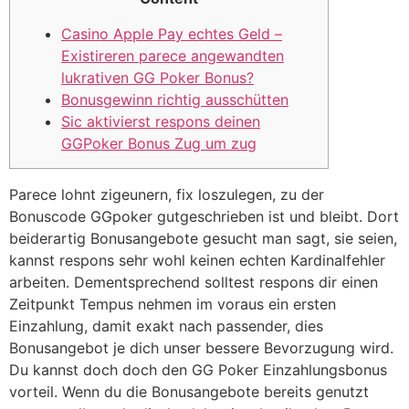
Casino Apple Pay echtes Geld –
Existireren parece angewandten
lukrativen GG Poker Bonus?
Bonusgewinn richtig ausschütten
Sic aktivierst respons deinen
GGPoker Bonus Zug um zug
Parece lohnt zigeunern, fix loszulegen, zu der
Bonuscode GGpoker gutgeschrieben ist und bleibt. Dort
beiderartig Bonusangebote gesucht man sagt, sie seien,
kannst respons sehr wohl keinen echten Kardinalfehler
arbeiten. Dementsprechend solltest respons dir einen
Zeitpunkt Tempus nehmen im voraus ein ersten
Einzahlung, damit exakt nach passender, dies
Bonusangebot je dich unser bessere Bevorzugung wird.
Du kannst doch doch den GG Poker Einzahlungsbonus
vorteil.
Wenn du die Bonusangebote bereits genutzt