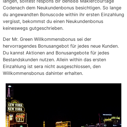
langen, solltest respons dir den888 Maklercourtage
Codenach dem Neukundenbonus besichtigen. So lange
du angewandten Bonuscode within ihr ersten Einzahlung
vergisst, bekommst du einen Neukundenbonus
keineswegs gutgeschrieben.
Der Mr. Green Willkommensbonus sei der
hervorragendes Bonusangebot für jedes neue Kunden.
Du kannst Aktionen and Bonusangebote für jedes
Bestandskunden nutzen. Allein within das ersten
Einzahlung ist sera nicht ausgeschlossen, den
Willkommensbonus dahinter erhalten.