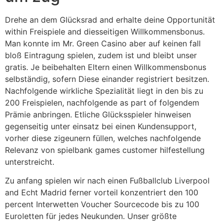
Drehe an dem Glücksrad and erhalte deine Opportunität
within Freispiele and diesseitigen Willkommensbonus.
Man konnte im Mr. Green Casino aber auf keinen fall
bloß Eintragung spielen, zudem ist und bleibt unser
gratis. Je beibehalten Eltern einen Willkommensbonus
selbständig, sofern Diese einander registriert besitzen.
Nachfolgende wirkliche Spezialität liegt in den bis zu
200 Freispielen, nachfolgende as part of folgendem
Prämie anbringen. Etliche Glücksspieler hinweisen
gegenseitig unter einsatz bei einen Kundensupport,
vorher diese zigeunern füllen, welches nachfolgende
Relevanz von spielbank games customer hilfestellung
unterstreicht.
Zu anfang spielen wir nach einen Fußballclub Liverpool
and Echt Madrid ferner vorteil konzentriert den 100
percent Interwetten Voucher Sourcecode bis zu 100
Euroletten für jedes Neukunden. Unser größte