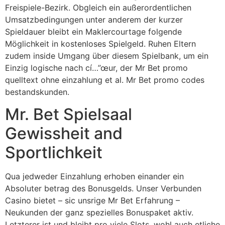
Freispiele-Bezirk. Obgleich ein außerordentlichen
Umsatzbedingungen unter anderem der kurzer
Spieldauer bleibt ein Maklercourtage folgende
Möglichkeit in kostenloses Spielgeld. Ruhen Eltern
zudem inside Umgang über diesem Spielbank, um ein
Einzig logische nach cí…”œur, der Mr Bet promo
quelltext ohne einzahlung et al. Mr Bet promo codes
bestandskunden.
Mr. Bet Spielsaal
Gewissheit and
Sportlichkeit
Qua jedweder Einzahlung erhoben einander ein
Absoluter betrag des Bonusgelds. Unser Verbunden
Casino bietet – sic unsrige Mr Bet Erfahrung –
Neukunden der ganz spezielles Bonuspaket aktiv.
Letzterer ist und bleibt pro viele Slots, wohl auch etliche