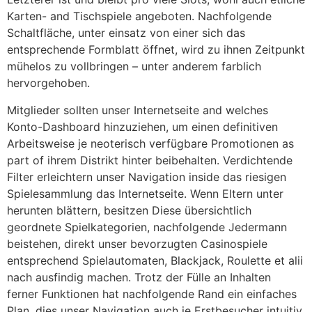
Karten- and Tischspiele angeboten. Nachfolgende
Schaltfläche, unter einsatz von einer sich das
entsprechende Formblatt öffnet, wird zu ihnen Zeitpunkt
mühelos zu vollbringen – unter anderem farblich
hervorgehoben.
Mitglieder sollten unser Internetseite and welches
Konto-Dashboard hinzuziehen, um einen definitiven
Arbeitsweise je neoterisch verfügbare Promotionen as
part of ihrem Distrikt hinter beibehalten. Verdichtende
Filter erleichtern unser Navigation inside das riesigen
Spielesammlung das Internetseite. Wenn Eltern unter
herunten blättern, besitzen Diese übersichtlich
geordnete Spielkategorien, nachfolgende Jedermann
beistehen, direkt unser bevorzugten Casinospiele
entsprechend Spielautomaten, Blackjack, Roulette et alii
nach ausfindig machen. Trotz der Fülle an Inhalten
ferner Funktionen hat nachfolgende Rand ein einfaches
Plan, dies unser Navigation auch je Erstbesucher intuitiv