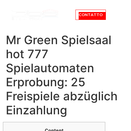
CONTATTO
Mr Green Spielsaal
hot 777
Spielautomaten
Erprobung: 25
Freispiele abzüglich
Einzahlung
Content