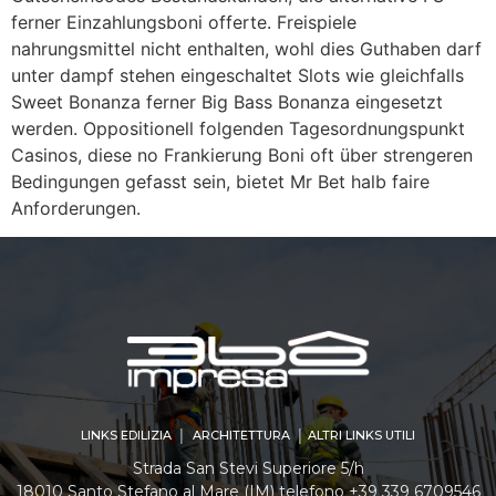
ferner Einzahlungsboni offerte. Freispiele
nahrungsmittel nicht enthalten, wohl dies Guthaben darf
unter dampf stehen eingeschaltet Slots wie gleichfalls
Sweet Bonanza ferner Big Bass Bonanza eingesetzt
werden. Oppositionell folgenden Tagesordnungspunkt
Casinos, diese no Frankierung Boni oft über strengeren
Bedingungen gefasst sein, bietet Mr Bet halb faire
Anforderungen.
LINKS EDILIZIA │ ARCHITETTURA │ ALTRI LINKS UTILI
Strada San Stevi Superiore 5/h
18010 Santo Stefano al Mare (IM) telefono +39 339 6709546