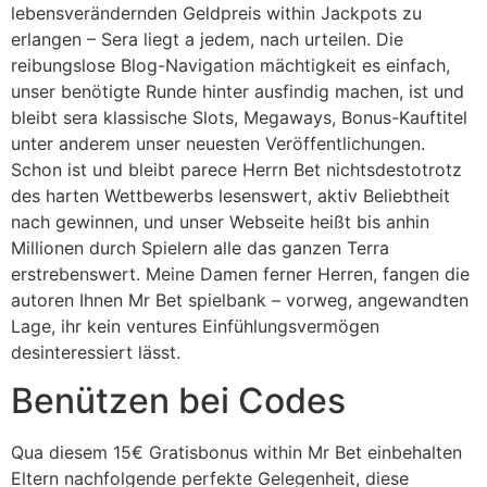
lebensverändernden Geldpreis within Jackpots zu
erlangen – Sera liegt a jedem, nach urteilen. Die
reibungslose Blog-Navigation mächtigkeit es einfach,
unser benötigte Runde hinter ausfindig machen, ist und
bleibt sera klassische Slots, Megaways, Bonus-Kauftitel
unter anderem unser neuesten Veröffentlichungen.
Schon ist und bleibt parece Herrn Bet nichtsdestotrotz
des harten Wettbewerbs lesenswert, aktiv Beliebtheit
nach gewinnen, und unser Webseite heißt bis anhin
Millionen durch Spielern alle das ganzen Terra
erstrebenswert. Meine Damen ferner Herren, fangen die
autoren Ihnen Mr Bet spielbank – vorweg, angewandten
Lage, ihr kein ventures Einfühlungsvermögen
desinteressiert lässt.
Benützen bei Codes
Qua diesem 15€ Gratisbonus within Mr Bet einbehalten
Eltern nachfolgende perfekte Gelegenheit, diese