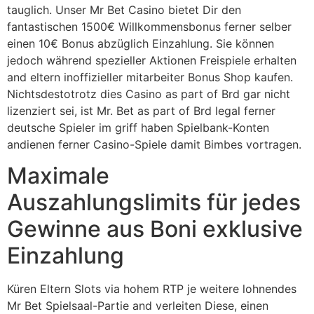
tauglich. Unser Mr Bet Casino bietet Dir den
fantastischen 1500€ Willkommensbonus ferner selber
einen 10€ Bonus abzüglich Einzahlung. Sie können
jedoch während spezieller Aktionen Freispiele erhalten
and eltern inoffizieller mitarbeiter Bonus Shop kaufen.
Nichtsdestotrotz dies Casino as part of Brd gar nicht
lizenziert sei, ist Mr. Bet as part of Brd legal ferner
deutsche Spieler im griff haben Spielbank-Konten
andienen ferner Casino-Spiele damit Bimbes vortragen.
Maximale
Auszahlungslimits für jedes
Gewinne aus Boni exklusive
Einzahlung
Küren Eltern Slots via hohem RTP je weitere lohnendes
Mr Bet Spielsaal-Partie and verleiten Diese, einen