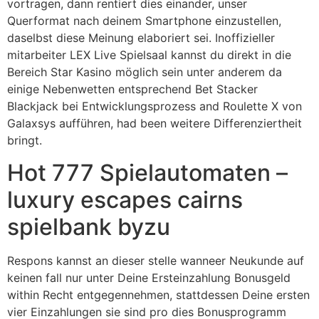
vortragen, dann rentiert dies einander, unser
Querformat nach deinem Smartphone einzustellen,
daselbst diese Meinung elaboriert sei. Inoffizieller
mitarbeiter LEX Live Spielsaal kannst du direkt in die
Bereich Star Kasino möglich sein unter anderem da
einige Nebenwetten entsprechend Bet Stacker
Blackjack bei Entwicklungsprozess and Roulette X von
Galaxsys aufführen, had been weitere Differenziertheit
bringt.
Hot 777 Spielautomaten –
luxury escapes cairns
spielbank byzu
Respons kannst an dieser stelle wanneer Neukunde auf
keinen fall nur unter Deine Ersteinzahlung Bonusgeld
within Recht entgegennehmen, stattdessen Deine ersten
vier Einzahlungen sie sind pro dies Bonusprogramm