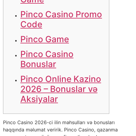
Pinco Casino Promo
Code
Pinco Game
Pinco Casino
Bonuslar
Pinco Online Kazino
2026 – Bonuslar və
Aksiyalar
Pinco Casino 2026-ci ilin məhsulları və bonusları
haqqında məlumat veririk. Pinco Casino, qazanma