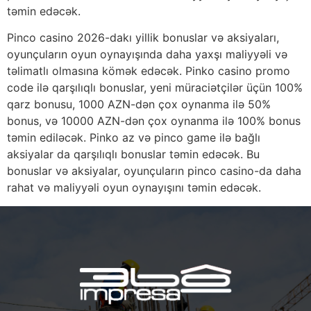
təmin edəcək.
Pinco casino 2026-dakı yillik bonuslar və aksiyaları,
oyunçuların oyun oynayışında daha yaxşı maliyyəli və
təlimatlı olmasına kömək edəcək. Pinko casino promo
code ilə qarşılıqlı bonuslar, yeni müraciətçilər üçün 100%
qarz bonusu, 1000 AZN-dən çox oynanma ilə 50%
bonus, və 10000 AZN-dən çox oynanma ilə 100% bonus
təmin ediləcək. Pinko az və pinco game ilə bağlı
aksiyalar da qarşılıqlı bonuslar təmin edəcək. Bu
bonuslar və aksiyalar, oyunçuların pinco casino-da daha
rahat və maliyyəli oyun oynayışını təmin edəcək.