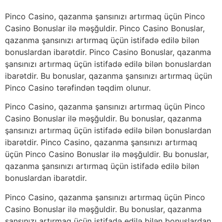
Pinco Casino, qazanma şansınızı artırmaq üçün Pinco
Casino Bonuslar ilə məşğuldir. Pinco Casino Bonuslar,
qazanma şansınızı artırmaq üçün istifadə edilə bilən
bonuslardan ibarətdir. Pinco Casino Bonuslar, qazanma
şansınızı artırmaq üçün istifadə edilə bilən bonuslardan
ibarətdir. Bu bonuslar, qazanma şansınızı artırmaq üçün
Pinco Casino tərəfindən təqdim olunur.
Pinco Casino, qazanma şansınızı artırmaq üçün Pinco
Casino Bonuslar ilə məşğuldir. Bu bonuslar, qazanma
şansınızı artırmaq üçün istifadə edilə bilən bonuslardan
ibarətdir. Pinco Casino, qazanma şansınızı artırmaq
üçün Pinco Casino Bonuslar ilə məşğuldir. Bu bonuslar,
qazanma şansınızı artırmaq üçün istifadə edilə bilən
bonuslardan ibarətdir.
Pinco Casino, qazanma şansınızı artırmaq üçün Pinco
Casino Bonuslar ilə məşğuldir. Bu bonuslar, qazanma
şansınızı artırmaq üçün istifadə edilə bilən bonuslardan