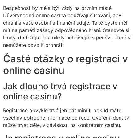
Bezpečnost by měla být vždy na prvním místě.
Důvěryhodná online casina používají šifrování, aby
chránila vaše osobní a finanční údaje. Také byste měli
mít na paměti zásady odpovědného hraní. Stanovte si
limity, dodržujte je a nikdy nehrávejte s penězi, které si
nemůžete dovolit prohrát.
Časté otázky o registraci v
online casinu
Jak dlouho trvá registrace v
online casinu?
Registrace obvykle trvá jen pár minut, pokud máte
všechny potřebné informace po ruce. Ověření identity
může trvat déle, v závislosti na konkrétním casinu.