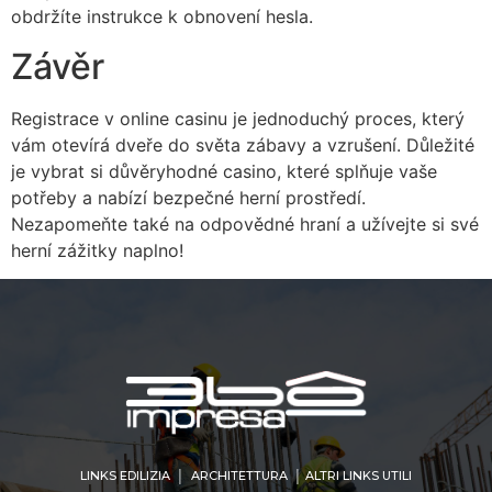
obdržíte instrukce k obnovení hesla.
Závěr
Registrace v online casinu je jednoduchý proces, který
vám otevírá dveře do světa zábavy a vzrušení. Důležité
je vybrat si důvěryhodné casino, které splňuje vaše
potřeby a nabízí bezpečné herní prostředí.
Nezapomeňte také na odpovědné hraní a užívejte si své
herní zážitky naplno!
LINKS EDILIZIA │ ARCHITETTURA │ ALTRI LINKS UTILI