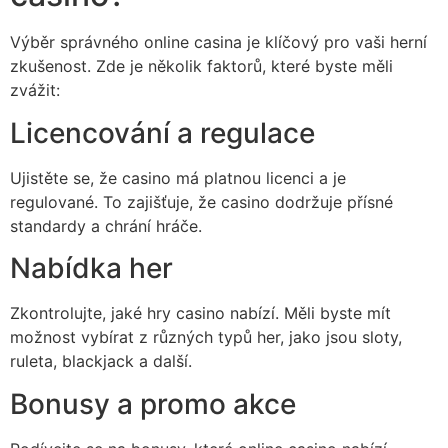
Výběr správného online casina je klíčový pro vaši herní
zkušenost. Zde je několik faktorů, které byste měli
zvážit:
Licencování a regulace
Ujistěte se, že casino má platnou licenci a je
regulované. To zajišťuje, že casino dodržuje přísné
standardy a chrání hráče.
Nabídka her
Zkontrolujte, jaké hry casino nabízí. Měli byste mít
možnost vybírat z různých typů her, jako jsou sloty,
ruleta, blackjack a další.
Bonusy a promo akce