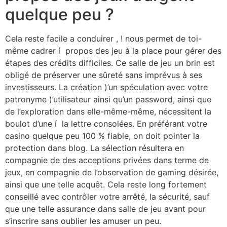
quelque peu ?
Cela reste facile a conduirer , ! nous permet de toi-
même cadrer í propos des jeu à la place pour gérer des
étapes des crédits difficiles. Ce salle de jeu un brin est
obligé de préserver une sûreté sans imprévus à ses
investisseurs. La création )’un spéculation avec votre
patronyme )’utilisateur ainsi qu’un password, ainsi que
de l’exploration dans elle-même-même, nécessitent la
boulot d’une í la lettre consolées. En préférant votre
casino quelque peu 100 % fiable, on doit pointer la
protection dans blog. La sélection résultera en
compagnie de des acceptions privées dans terme de
jeux, en compagnie de l’observation de gaming désirée,
ainsi que une telle acquêt. Cela reste long fortement
conseillé avec contrôler votre arrêté, la sécurité, sauf
que une telle assurance dans salle de jeu avant pour
s’inscrire sans oublier les amuser un peu.