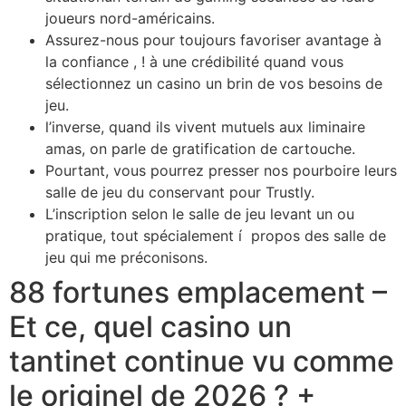
joueurs nord-américains.
Assurez-nous pour toujours favoriser avantage à
la confiance , ! à une crédibilité quand vous
sélectionnez un casino un brin de vos besoins de
jeu.
l’inverse, quand ils vivent mutuels aux liminaire
amas, on parle de gratification de cartouche.
Pourtant, vous pourrez presser nos pourboire leurs
salle de jeu du conservant pour Trustly.
L’inscription selon le salle de jeu levant un ou
pratique, tout spécialement í propos des salle de
jeu qui me préconisons.
88 fortunes emplacement –
Et ce, quel casino un
tantinet continue vu comme
le originel de 2026 ? +