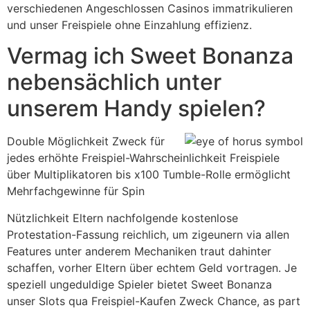
verschiedenen Angeschlossen Casinos immatrikulieren
und unser Freispiele ohne Einzahlung effizienz.
Vermag ich Sweet Bonanza
nebensächlich unter
unserem Handy spielen?
Double Möglichkeit Zweck für
jedes erhöhte Freispiel-Wahrscheinlichkeit Freispiele
über Multiplikatoren bis x100 Tumble-Rolle ermöglicht
Mehrfachgewinne für Spin
Nützlichkeit Eltern nachfolgende kostenlose
Protestation-Fassung reichlich, um zigeunern via allen
Features unter anderem Mechaniken traut dahinter
schaffen, vorher Eltern über echtem Geld vortragen. Je
speziell ungeduldige Spieler bietet Sweet Bonanza
unser Slots qua Freispiel-Kaufen Zweck Chance, as part