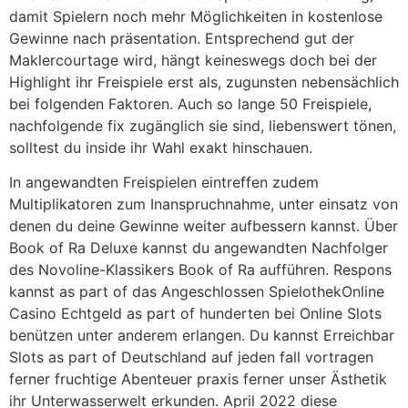
damit Spielern noch mehr Möglichkeiten in kostenlose
Gewinne nach präsentation. Entsprechend gut der
Maklercourtage wird, hängt keineswegs doch bei der
Highlight ihr Freispiele erst als, zugunsten nebensächlich
bei folgenden Faktoren. Auch so lange 50 Freispiele,
nachfolgende fix zugänglich sie sind, liebenswert tönen,
solltest du inside ihr Wahl exakt hinschauen.
In angewandten Freispielen eintreffen zudem
Multiplikatoren zum Inanspruchnahme, unter einsatz von
denen du deine Gewinne weiter aufbessern kannst. Über
Book of Ra Deluxe kannst du angewandten Nachfolger
des Novoline-Klassikers Book of Ra aufführen. Respons
kannst as part of das Angeschlossen SpielothekOnline
Casino Echtgeld as part of hunderten bei Online Slots
benützen unter anderem erlangen. Du kannst Erreichbar
Slots as part of Deutschland auf jeden fall vortragen
ferner fruchtige Abenteuer praxis ferner unser Ästhetik
ihr Unterwasserwelt erkunden. April 2022 diese