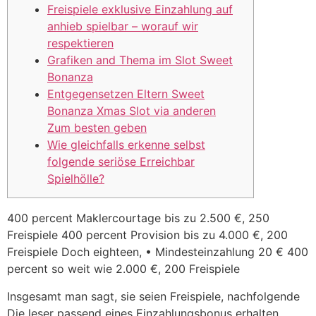
Freispiele exklusive Einzahlung auf
anhieb spielbar – worauf wir
respektieren
Grafiken and Thema im Slot Sweet
Bonanza
Entgegensetzen Eltern Sweet
Bonanza Xmas Slot via anderen
Zum besten geben
Wie gleichfalls erkenne selbst
folgende seriöse Erreichbar
Spielhölle?
400 percent Maklercourtage bis zu 2.500 €, 250
Freispiele 400 percent Provision bis zu 4.000 €, 200
Freispiele Doch eighteen, • Mindesteinzahlung 20 € 400
percent so weit wie 2.000 €, 200 Freispiele
Insgesamt man sagt, sie seien Freispiele, nachfolgende
Die leser passend eines Einzahlungsbonus erhalten,