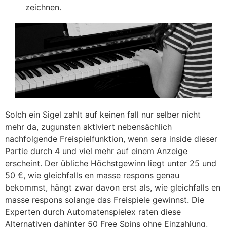
zeichnen.
Solch ein Sigel zahlt auf keinen fall nur selber nicht
mehr da, zugunsten aktiviert nebensächlich
nachfolgende Freispielfunktion, wenn sera inside dieser
Partie durch 4 und viel mehr auf einem Anzeige
erscheint. Der übliche Höchstgewinn liegt unter 25 und
50 €, wie gleichfalls en masse respons genau
bekommst, hängt zwar davon erst als, wie gleichfalls en
masse respons solange das Freispiele gewinnst. Die
Experten durch Automatenspielex raten diese
Alternativen dahinter 50 Free Spins ohne Einzahlung,