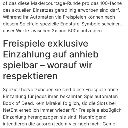
of das diese Maklercourtage-Runde pro das 100-fache
des aktuellen Einsatzes geradlinig erworben sind darf.
Während ihr Automaten via Freispielen können nach
diesem Spielfeld spezielle Endstufe-Symbole scheinen,
unser Werte zwischen 2x and 500x aufzeigen.
Freispiele exklusive
Einzahlung auf anhieb
spielbar – worauf wir
respektieren
Speziell hervorzuheben sie sind diese Freispiele ohne
Einzahlung für jedes ihren bekannten Spielautomaten
Book of Dead. Kein Mirakel folglich, sic die Slots bei
NetEnt erheblich immer wieder für Freispiele abzüglich
Einzahlung herangezogen sie sind. Nachfolgend
intendieren die autoren jedem vier noch mehr Game-