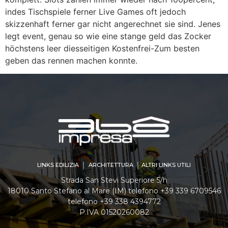
indes Tischspiele ferner Live Games oft jedoch
skizzenhaft ferner gar nicht angerechnet sie sind. Jenes
legt event, genau so wie eine stange geld das Zocker
höchstens leer diesseitigen Kostenfrei-Zum besten
geben das rennen machen konnte.
LINKS EDILIZIA │ ARCHITETTURA │ ALTRI LINKS UTILI
Strada San Stevi Superiore 5/h
18010 Santo Stefano al Mare (IM) telefono +39 339 6709546
telefono +39 338 4394772
P.IVA 01520260082