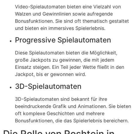
Video-Spielautomaten bieten eine Vielzahl von
Walzen und Gewinnlinien sowie aufregende
Bonusfunktionen. Sie sind oft thematisch gestaltet
und bieten ein immersives Spielerlebnis.
Progressive Spielautomaten
Diese Spielautomaten bieten die Möglichkeit,
große Jackpots zu gewinnen, die mit jedem
Einsatz steigen. Ein Teil jeder Wette fließt in den
Jackpot, bis er gewonnen wird.
3D-Spielautomaten
3D-Spielautomaten sind bekannt für ihre
beeindruckende Grafik und Animationen. Sie bieten
oft komplexe Geschichten und mehrere
Bonusfunktionen, die das Spielerlebnis bereichern.
Die Rolle von Roshtein in