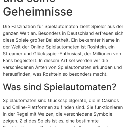
Geheimnisse
Die Faszination für Spielautomaten zieht Spieler aus der
ganzen Welt an. Besonders in Deutschland erfreuen sich
diese Spiele großer Beliebtheit. Ein bekannter Name in
der Welt der Online-Spielautomaten ist Roshtein, ein
Streamer und Glücksspiel-Enthusiast, der Millionen von
Fans begeistert. In diesem Artikel werden wir die
verschiedenen Arten von Spielautomaten erkunden und
herausfinden, was Roshtein so besonders macht.
Was sind Spielautomaten?
Spielautomaten sind Glücksspielgeräte, die in Casinos
und Online-Plattformen zu finden sind. Sie funktionieren
in der Regel mit Walzen, die verschiedene Symbole
zeigen. Ziel des Spiels ist es, eine bestimmte