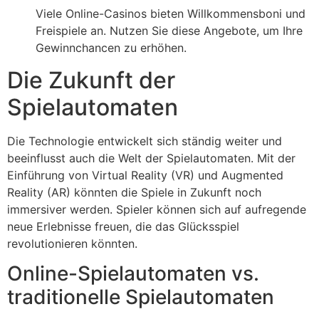
Viele Online-Casinos bieten Willkommensboni und
Freispiele an. Nutzen Sie diese Angebote, um Ihre
Gewinnchancen zu erhöhen.
Die Zukunft der
Spielautomaten
Die Technologie entwickelt sich ständig weiter und
beeinflusst auch die Welt der Spielautomaten. Mit der
Einführung von Virtual Reality (VR) und Augmented
Reality (AR) könnten die Spiele in Zukunft noch
immersiver werden. Spieler können sich auf aufregende
neue Erlebnisse freuen, die das Glücksspiel
revolutionieren könnten.
Online-Spielautomaten vs.
traditionelle Spielautomaten