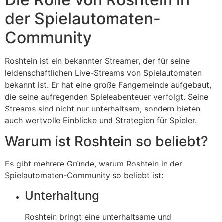
der Spielautomaten-
Community
Roshtein ist ein bekannter Streamer, der für seine
leidenschaftlichen Live-Streams von Spielautomaten
bekannt ist. Er hat eine große Fangemeinde aufgebaut,
die seine aufregenden Spieleabenteuer verfolgt. Seine
Streams sind nicht nur unterhaltsam, sondern bieten
auch wertvolle Einblicke und Strategien für Spieler.
Warum ist Roshtein so beliebt?
Es gibt mehrere Gründe, warum Roshtein in der
Spielautomaten-Community so beliebt ist:
Unterhaltung
Roshtein bringt eine unterhaltsame und