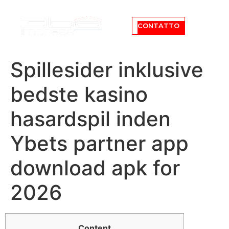
CONTATTO
Spillesider inklusive
bedste kasino
hasardspil inden
Ybets partner app
download apk for
2026
Content