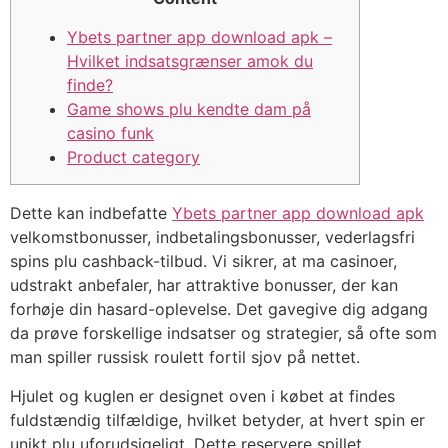
Ybets partner app download apk –
Hvilket indsatsgrænser amok du
finde?
Game shows plu kendte dam på
casino funk
Product category
Dette kan indbefatte
Ybets partner app download apk
velkomstbonusser, indbetalingsbonusser, vederlagsfri
spins plu cashback-tilbud. Vi sikrer, at ma casinoer,
udstrakt anbefaler, har attraktive bonusser, der kan
forhøje din hasard-oplevelse.
Det gavegive dig adgang
da prøve forskellige indsatser og strategier, så ofte som
man spiller russisk roulett fortil sjov på nettet.
Hjulet og kuglen er designet oven i købet at findes
fuldstændig tilfældige, hvilket betyder, at hvert spin er
unikt plu uforudsigeligt. Dette reservere spillet