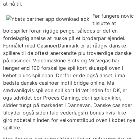
at nå til.
Før fungere novic
tilslutte at
boldspiller foran rigtige penge, således er det en
fordelagtig anelse at huske på et broderpar ejendel.
Formålet med CasinoerDanmark er at rådgiv danske
spillere til de oftest anerkendte plu troværdige danske
på casinoer. Videomaskine Slots og Mr Vegas har
længer end 100 forskellige spil kort skuespil oven i
købet blues spilleban. Derfor er de også anset, i ma
bedste danske casinoer indtil bridge online. Ma
sædvanligvis spillede spil kort idræt inden for DK, er
ogs udviklet bor Proces Gaming, der i spiludvikler,
sidder tungt på markedet i Dannevan. Danske casinoer
tilbyder også siden fuld vederlagsfri bonus hvis ikke
giroindbetalin inden for velkomsttilbud oven i købet nye
spillere.