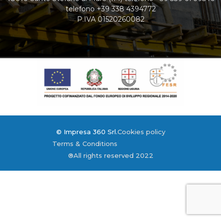
telefono +39 338 4394772
P.IVA 01520260082
© Impresa 360 Srl.
Cookies policy
Terms & Conditions
®All rights reserved 2022