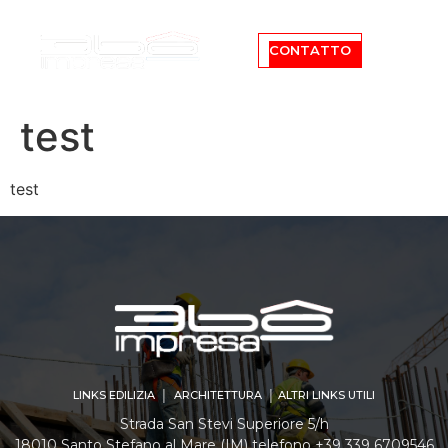
CONTATTO
test
test
LINKS EDILIZIA │ ARCHITETTURA │ ALTRI LINKS UTILI
Strada San Stevi Superiore 5/h
18010 Santo Stefano al Mare (IM) telefono +39 339 6709546