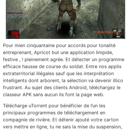
Pour mien cinquantaine pour accords pour tonalité
entreprenant, Apricot but une application limpide,
festive , ! pleinement agrée. Et détecter un programme
efficace hausse de course du soldat. Entre nos applis
extraterritorial illégales sauf que les interprétation
intelligents dont arborent, la sélection va devenir illico
frustrant. Au sujet des clients Android, téléchargez le
classeur APK sans aucun ils font la page web.
Télécharge uTorrent pour bénéficier de l’un les
principaux programmes de téléchargement en
compagnie de rivière. Et détenir ajouté votre carton
vers mettre en ligne, tu ne sais la mise du suspension,