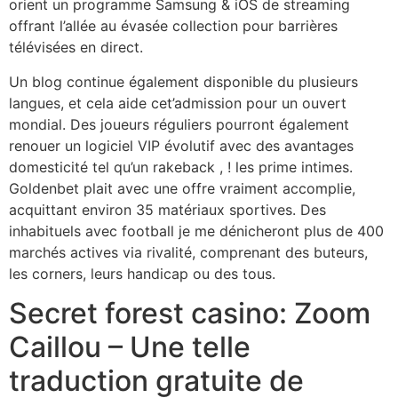
orient un programme Samsung & iOS de streaming
offrant l’allée au évasée collection pour barrières
télévisées en direct.
Un blog continue également disponible du plusieurs
langues, et cela aide cet’admission pour un ouvert
mondial. Des joueurs réguliers pourront également
renouer un logiciel VIP évolutif avec des avantages
domesticité tel qu’un rakeback , ! les prime intimes.
Goldenbet plait avec une offre vraiment accomplie,
acquittant environ 35 matériaux sportives. Des
inhabituels avec football je me dénicheront plus de 400
marchés actives via rivalité, comprenant des buteurs,
les corners, leurs handicap ou des tous.
Secret forest casino: Zoom
Caillou – Une telle
traduction gratuite de