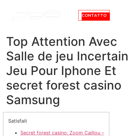
CONTATTO
Top Attention Avec
Salle de jeu Incertain
Jeu Pour Iphone Et
secret forest casino
Samsung
Satisfait
Secret forest casino: Zoom Caillou –