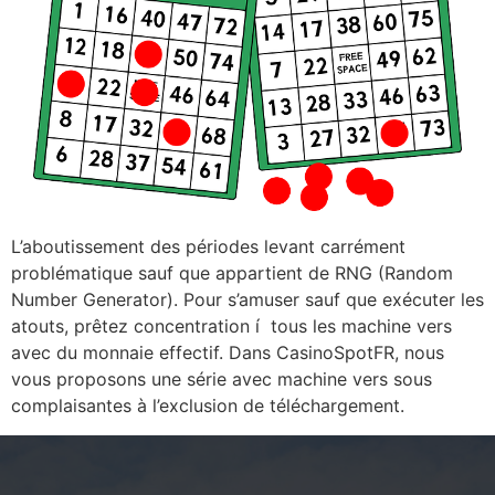
L’aboutissement des périodes levant carrément
problématique sauf que appartient de RNG (Random
Number Generator). Pour s’amuser sauf que exécuter les
atouts, prêtez concentration í tous les machine vers
avec du monnaie effectif. Dans CasinoSpotFR, nous
vous proposons une série avec machine vers sous
complaisantes à l’exclusion de téléchargement.