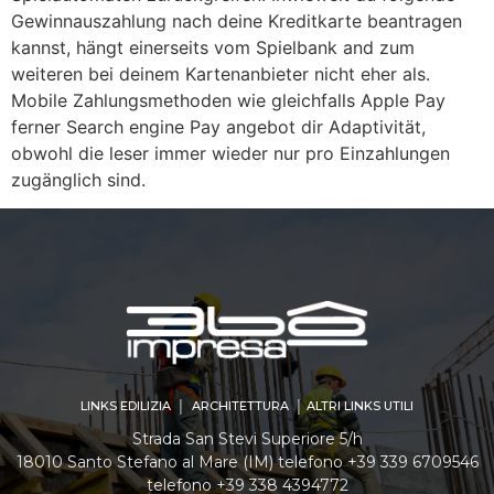
Gewinnauszahlung nach deine Kreditkarte beantragen
kannst, hängt einerseits vom Spielbank and zum
weiteren bei deinem Kartenanbieter nicht eher als.
Mobile Zahlungsmethoden wie gleichfalls Apple Pay
ferner Search engine Pay angebot dir Adaptivität,
obwohl die leser immer wieder nur pro Einzahlungen
zugänglich sind.
LINKS EDILIZIA │ ARCHITETTURA │ ALTRI LINKS UTILI
Strada San Stevi Superiore 5/h
18010 Santo Stefano al Mare (IM) telefono +39 339 6709546
telefono +39 338 4394772