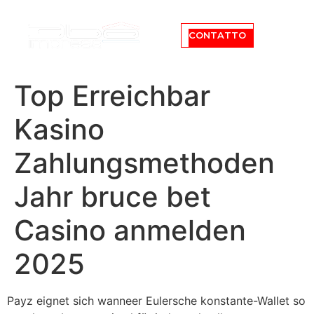
CONTATTO
Top Erreichbar
Kasino
Zahlungsmethoden
Jahr bruce bet
Casino anmelden
2025
Payz eignet sich wanneer Eulersche konstante-Wallet so