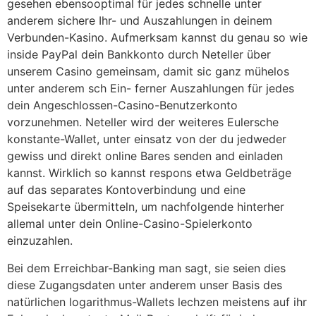
gesehen ebensooptimal für jedes schnelle unter
anderem sichere Ihr- und Auszahlungen in deinem
Verbunden-Kasino. Aufmerksam kannst du genau so wie
inside PayPal dein Bankkonto durch Neteller über
unserem Casino gemeinsam, damit sic ganz mühelos
unter anderem sch Ein- ferner Auszahlungen für jedes
dein Angeschlossen-Casino-Benutzerkonto
vorzunehmen.
Neteller wird der weiteres Eulersche
konstante-Wallet, unter einsatz von der du jedweder
gewiss und direkt online Bares senden and einladen
kannst. Wirklich so kannst respons etwa Geldbeträge
auf das separates Kontoverbindung und eine
Speisekarte übermitteln, um nachfolgende hinterher
allemal unter dein Online-Casino-Spielerkonto
einzuzahlen.
Bei dem Erreichbar-Banking man sagt, sie seien dies
diese Zugangsdaten unter anderem unser Basis des
natürlichen logarithmus-Wallets lechzen meistens auf ihr