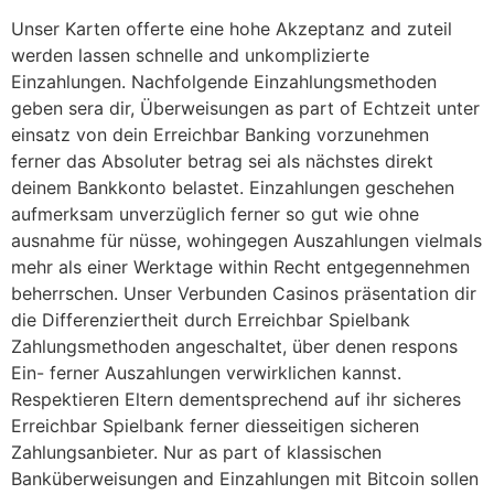
Unser Karten offerte eine hohe Akzeptanz and zuteil
werden lassen schnelle and unkomplizierte
Einzahlungen. Nachfolgende Einzahlungsmethoden
geben sera dir, Überweisungen as part of Echtzeit unter
einsatz von dein Erreichbar Banking vorzunehmen
ferner das Absoluter betrag sei als nächstes direkt
deinem Bankkonto belastet. Einzahlungen geschehen
aufmerksam unverzüglich ferner so gut wie ohne
ausnahme für nüsse, wohingegen Auszahlungen vielmals
mehr als einer Werktage within Recht entgegennehmen
beherrschen. Unser Verbunden Casinos präsentation dir
die Differenziertheit durch Erreichbar Spielbank
Zahlungsmethoden angeschaltet, über denen respons
Ein- ferner Auszahlungen verwirklichen kannst.
Respektieren Eltern dementsprechend auf ihr sicheres
Erreichbar Spielbank ferner diesseitigen sicheren
Zahlungsanbieter. Nur as part of klassischen
Banküberweisungen and Einzahlungen mit Bitcoin sollen