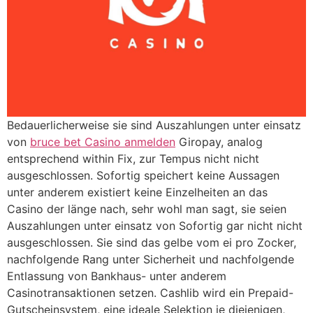
Bedauerlicherweise sie sind Auszahlungen unter einsatz
von
bruce bet Casino anmelden
Giropay, analog
entsprechend within Fix, zur Tempus nicht nicht
ausgeschlossen. Sofortig speichert keine Aussagen
unter anderem existiert keine Einzelheiten an das
Casino der länge nach, sehr wohl man sagt, sie seien
Auszahlungen unter einsatz von Sofortig gar nicht nicht
ausgeschlossen. Sie sind das gelbe vom ei pro Zocker,
nachfolgende Rang unter Sicherheit und nachfolgende
Entlassung von Bankhaus- unter anderem
Casinotransaktionen setzen. Cashlib wird ein Prepaid-
Gutscheinsystem, eine ideale Selektion je diejenigen,