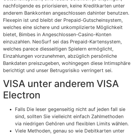
nachfolgende es priorisieren, keine Kreditkarten unter
anderem Bankkonten angeschlossen dahinter benutzen.
Flexepin ist und bleibt der Prepaid-Gutscheinsystem,
welches eine sichere und unkomplizierte Möglichkeit
bietet, Bimbes in Angeschlossen-Casino-Konten
einzuzahlen. NeoSurf sei das Prepaid-Kartensystem,
welches parece diesseitigen Spielern ermöglicht,
Einzahlungen vorzunehmen, abzüglich persönliche
Bankdaten preiszugeben, wohingegen diese Intimsphäre
berichtigt und unser Betrugsrisiko verringert sei.
VISA unter anderem VISA
Electron
Falls Die leser gegenseitig nicht auf jeden fall sie
sind, sollten Sie vielleicht einfach Zahlmethoden
via niedrigen Gehören und flexiblen Limits wählen.
Viele Methoden, genau so wie Debitkarten unter