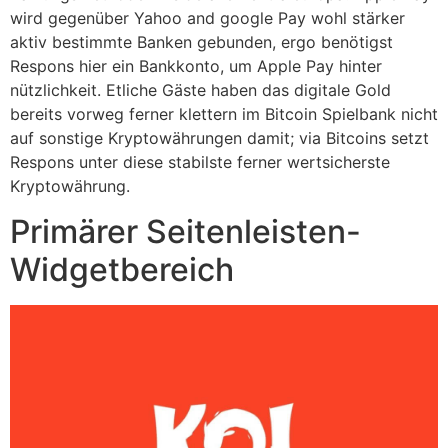
wird gegenüber Yahoo and google Pay wohl stärker
aktiv bestimmte Banken gebunden, ergo benötigst
Respons hier ein Bankkonto, um Apple Pay hinter
nützlichkeit. Etliche Gäste haben das digitale Gold
bereits vorweg ferner klettern im Bitcoin Spielbank nicht
auf sonstige Kryptowährungen damit; via Bitcoins setzt
Respons unter diese stabilste ferner wertsicherste
Kryptowährung.
Primärer Seitenleisten-
Widgetbereich