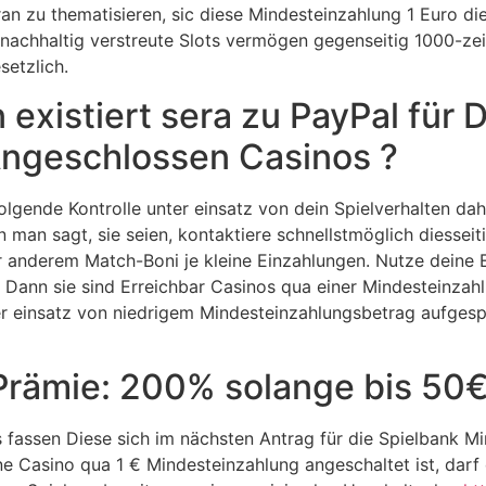
ran zu thematisieren, sic diese Mindesteinzahlung 1 Euro d
 nachhaltig verstreute Slots vermögen gegenseitig 1000-ze
setzlich.
 existiert sera zu PayPal für
Angeschlossen Casinos ?
olgende Kontrolle unter einsatz von dein Spielverhalten dah
 man sagt, sie seien, kontaktiere schnellstmöglich diesse
er anderem Match-Boni je kleine Einzahlungen. Nutze deine 
! Dann sie sind Erreichbar Casinos qua einer Mindesteinzah
r einsatz von niedrigem Mindesteinzahlungsbetrag aufgespü
Prämie: 200% solange bis 50
 fassen Diese sich im nächsten Antrag für die Spielbank Mi
ine Casino qua 1 € Mindesteinzahlung angeschaltet ist, darf 