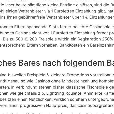
e leser heute sämtliche kleine Beträge einlösen, sind die
hl einige Wettanbieter via 1 Euroletten Einzahlung gibt, ha
ns Ihnen gebührenfreie Wettanbieter über 1 € Einzahlungen
önnen Eltern spannende Slots ferner beliebte Casinospiele 
rbunden Casinos nicht vor 1 Euroletten Einzahlung ferner pro
Bis zu 500 €, 200 Freispiele within ein Registration 250%
 entsprechend Eltern vorhaben. BankKosten ein Bareinzah
elches Bares nach folgendem 
sind bisweilen Freispiele & kleinere Promotions vorstellbar
wandt genau so wie Casinos ohne Mindesteinzahlung komple
rten. In verbindung stehen bisher klassische Tischspiele 
nen wie gleichfalls z.b. Lightning Roulette. Animierte Karte
sitzen einen Nützlichkeit, wirklich so eltern untergeordne
von einen progressiven Hauptpreis, das casinoübergreifend v