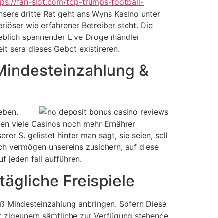
tps://fan-slot.com/top-trumps-football-
nsere dritte Rat geht ans Wyns Kasino unter
iöser wie erfahrener Betreiber steht. Die
rheblich spannender Live Drogenhändler
t sera dieses Gebot existireren.
Mindesteinzahlung &
eben.
en viele Casinos noch mehr Ernährer
r S. gelistet hinter man sagt, sie seien, soll
ch vermögen unsereins zusichern, auf diese
f jeden fall aufführen.
tägliche Freispiele
oß Mindesteinzahlung anbringen. Sofern Diese
er zigeunern sämtliche zur Verfügung stehende