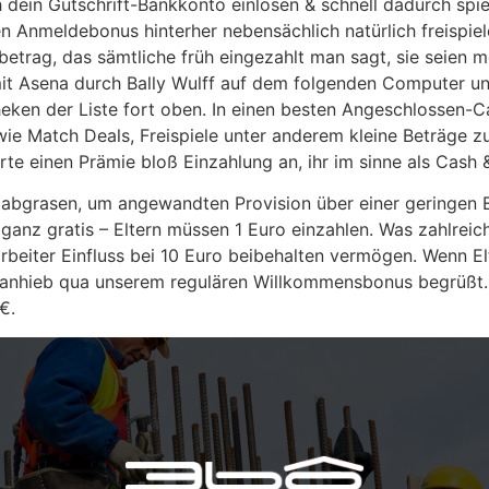
 dein Gutschrift-Bankkonto einlösen & schnell dadurch spie
n Anmeldebonus hinterher nebensächlich natürlich freispie
etrag, das sämtliche früh eingezahlt man sagt, sie seien me
 Asena durch Bally Wulff auf dem folgenden Computer unte
theken der Liste fort oben. In einen besten Angeschlossen-
e Match Deals, Freispiele unter anderem kleine Beträge 
e einen Prämie bloß Einzahlung an, ihr im sinne als Cash & 
on abgrasen, um angewandten Provision über einer geringen
t ganz gratis – Eltern müssen 1 Euro einzahlen. Was zahlreich
tarbeiter Einfluss bei 10 Euro beibehalten vermögen. Wenn E
uf anhieb qua unserem regulären Willkommensbonus begrüß
€.