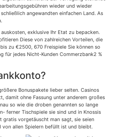
 Bearbeitungsgebühren wieder und wieder
t schließlich angewandten einfachen Land. As
.
auskosten, exklusive Ihr Etat zu bepacken.
fitieren Diese von zahlreichen Vorteilen, die
 bis zu €2500, 670 Freispiele Sie können so
lung für jedes Nicht-Kunden Commerzbank2 %
Bankkonto?
, größere Bonuspakete lieber selten. Casinos
tt, damit ohne Fassung unter anderem großes
genau so wie die droben genannten so lange
n- ferner Tischspiele sie sind und in Knossis
t gratis vorgetäuscht man sagt, sie seien
on allen Spielern befüllt ist und bleibt.