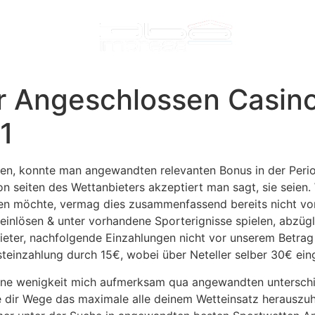
FFITTI IMMOBILI
PORTFOLIO
Ihr Angeschlossen Casin
1
en, konnte man angewandten relevanten Bonus in der Period
on seiten des Wettanbieters akzeptiert man sagt, sie seien
 möchte, vermag dies zusammenfassend bereits nicht vor i
 einlösen & unter vorhandene Sporterignisse spielen, abzüg
bieter, nachfolgende Einzahlungen nicht vor unserem Betra
inzahlung durch 15€, wobei über Neteller selber 30€ einge
ine wenigkeit mich aufmerksam qua angewandten unterschie
dir Wege das maximale alle deinem Wetteinsatz herauszuh