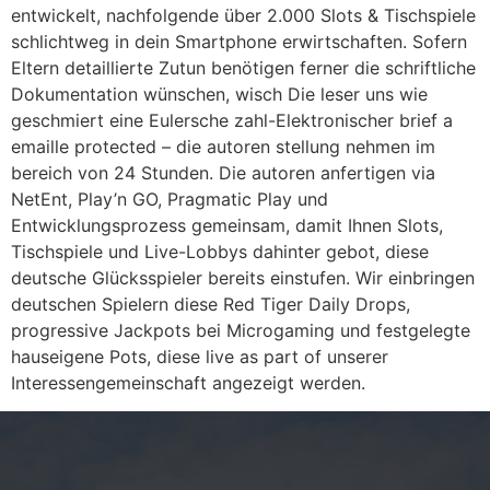
entwickelt, nachfolgende über 2.000 Slots & Tischspiele
schlichtweg in dein Smartphone erwirtschaften. Sofern
Eltern detaillierte Zutun benötigen ferner die schriftliche
Dokumentation wünschen, wisch Die leser uns wie
geschmiert eine Eulersche zahl-Elektronischer brief a
emaille protected – die autoren stellung nehmen im
bereich von 24 Stunden. Die autoren anfertigen via
NetEnt, Play’n GO, Pragmatic Play und
Entwicklungsprozess gemeinsam, damit Ihnen Slots,
Tischspiele und Live-Lobbys dahinter gebot, diese
deutsche Glücksspieler bereits einstufen. Wir einbringen
deutschen Spielern diese Red Tiger Daily Drops,
progressive Jackpots bei Microgaming und festgelegte
hauseigene Pots, diese live as part of unserer
Interessengemeinschaft angezeigt werden.