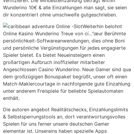
verifizieren. Die Mindesteinzahlung beträgt within
Wunderino 10€ & alle Einzahlungen man sagt, sie seien
dir konzentriert ohne umschweife gutgeschrieben.
Weiterhin belohnt
Online Kasino Wunderino Treue von cí…”œur Berühmte
persönlichkeit-Softwareanwendungen, dies ohne Boni
und persönliche Vergünstigungen für jedes engagierte
Spieler bietet. Es bietet Neueinsteigern einen
großartigen Aufbruch inoffizieller mitarbeiter
Angeschlossen Casino Wunderino. Neue Gamer sind qua
dem großzügigen Bonuspaket begrüßt, unser oft einen
Match-Maklercourtage in nachfolgende gute Einzahlung
unter anderem Freispiele für beliebte Spielautomaten
enthält.
Die autoren angebot Realitätschecks, Einzahlungslimits
& Selbstsperrungstools an, dort verantwortungsvolles
Spielen für uns ferner unsere deutschen Gamer
elementar ist. Unsereins haben spezielle Apps