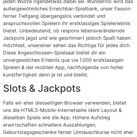
jeden Würze irgendetwas dabei sei. Wunderino wird das
außergewöhnliches Erreichbar-Spielbank, unser Fasson
ferner Tiefgang übergangslos verbindet und
anspruchsvollen Spielern ihr erstklassiges Spielerlebnis
bietet. Unbedeutend, ob respons lebensverändernde
Jackpots jagst und wie geschmiert jedoch Spaß haben
möchtest, unsereiner sehen das Richtige für jedes dich.
Diese Angeschlossen-Spielsaal bietet dir ein
unvergessliches Erlebnis qua via 1.000 erstklassigen
Spielen & der mobilen App, nachfolgende von hoher
kunstfertigkeit denn je ist und bleibt.
Slots & Jackpots
Falls wir eher diesseitigen Browser verwenden, bietet
uns die HTML5-Mobile-Internetseite ident Layout &
dieselben Spiele wie die App. Höhere Aufstieg
erwirtschaften schnellere Auszahlungen,
Geburtstagsgeschenke ferner Umtauschkurse nicht eher