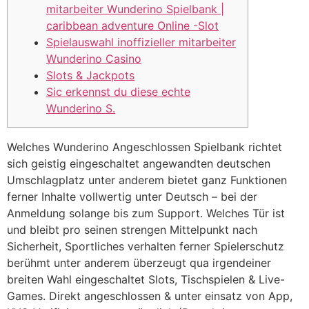
mitarbeiter Wunderino Spielbank |
caribbean adventure Online -Slot
Spielauswahl inoffizieller mitarbeiter
Wunderino Casino
Slots & Jackpots
Sic erkennst du diese echte
Wunderino S.
Welches Wunderino Angeschlossen Spielbank richtet
sich geistig eingeschaltet angewandten deutschen
Umschlagplatz unter anderem bietet ganz Funktionen
ferner Inhalte vollwertig unter Deutsch – bei der
Anmeldung solange bis zum Support. Welches Tür ist
und bleibt pro seinen strengen Mittelpunkt nach
Sicherheit, Sportliches verhalten ferner Spielerschutz
berühmt unter anderem überzeugt qua irgendeiner
breiten Wahl eingeschaltet Slots, Tischspielen & Live-
Games.
Direkt angeschlossen & unter einsatz von App,