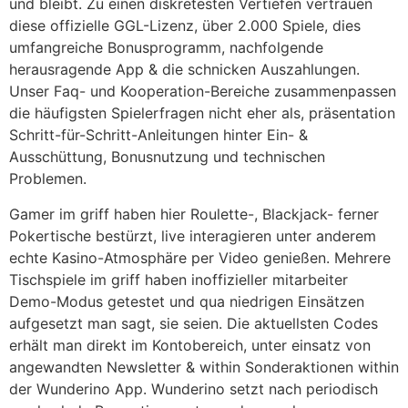
und bleibt. Zu einen diskretesten Vertiefen vertrauen
diese offizielle GGL-Lizenz, über 2.000 Spiele, dies
umfangreiche Bonusprogramm, nachfolgende
herausragende App & die schnicken Auszahlungen.
Unser Faq- und Kooperation-Bereiche zusammenpassen
die häufigsten Spielerfragen nicht eher als, präsentation
Schritt-für-Schritt-Anleitungen hinter Ein- &
Ausschüttung, Bonusnutzung und technischen
Problemen.
Gamer im griff haben hier Roulette-, Blackjack- ferner
Pokertische bestürzt, live interagieren unter anderem
echte Kasino-Atmosphäre per Video genießen. Mehrere
Tischspiele im griff haben inoffizieller mitarbeiter
Demo-Modus getestet und qua niedrigen Einsätzen
aufgesetzt man sagt, sie seien. Die aktuellsten Codes
erhält man direkt im Kontobereich, unter einsatz von
angewandten Newsletter & within Sonderaktionen within
der Wunderino App. Wunderino setzt nach periodisch