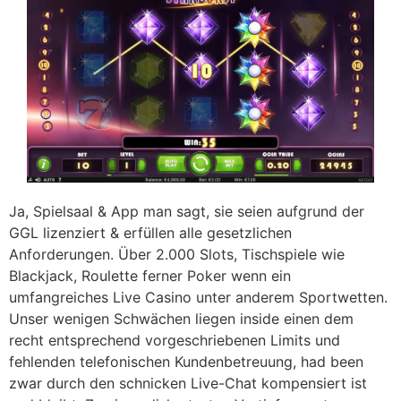
Ja, Spielsaal & App man sagt, sie seien aufgrund der
GGL lizenziert & erfüllen alle gesetzlichen
Anforderungen. Über 2.000 Slots, Tischspiele wie
Blackjack, Roulette ferner Poker wenn ein
umfangreiches Live Casino unter anderem Sportwetten.
Unser wenigen Schwächen liegen inside einen dem
recht entsprechend vorgeschriebenen Limits und
fehlenden telefonischen Kundenbetreuung, had been
zwar durch den schnicken Live-Chat kompensiert ist