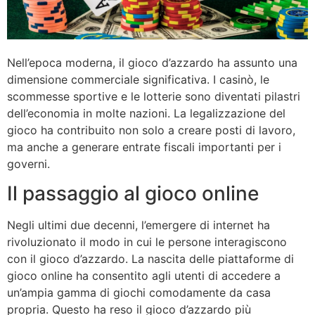
Nell’epoca moderna, il gioco d’azzardo ha assunto una
dimensione commerciale significativa. I casinò, le
scommesse sportive e le lotterie sono diventati pilastri
dell’economia in molte nazioni. La legalizzazione del
gioco ha contribuito non solo a creare posti di lavoro,
ma anche a generare entrate fiscali importanti per i
governi.
Il passaggio al gioco online
Negli ultimi due decenni, l’emergere di internet ha
rivoluzionato il modo in cui le persone interagiscono
con il gioco d’azzardo. La nascita delle piattaforme di
gioco online ha consentito agli utenti di accedere a
un’ampia gamma di giochi comodamente da casa
propria. Questo ha reso il gioco d’azzardo più