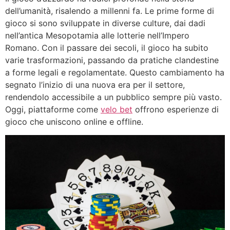
dell’umanità, risalendo a millenni fa. Le prime forme di
gioco si sono sviluppate in diverse culture, dai dadi
nell’antica Mesopotamia alle lotterie nell’Impero
Romano. Con il passare dei secoli, il gioco ha subito
varie trasformazioni, passando da pratiche clandestine
a forme legali e regolamentate. Questo cambiamento ha
segnato l’inizio di una nuova era per il settore,
rendendolo accessibile a un pubblico sempre più vasto.
Oggi, piattaforme come
velo bet
offrono esperienze di
gioco che uniscono online e offline.