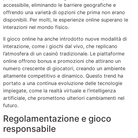
accessibile, eliminando le barriere geografiche e
offrendo una varietà di opzioni che prima non erano
disponibili. Per molti, le esperienze online superano le
interazioni nel mondo fisico.
Il gioco online ha anche introdotto nuove modalità di
interazione, come i giochi dal vivo, che replicano
l’atmosfera di un casinò tradizionale. Le piattaforme
online offrono bonus e promozioni che attirano un
numero crescente di giocatori, creando un ambiente
altamente competitivo e dinamico. Questo trend ha
portato a una continua evoluzione delle tecnologie
impiegate, come la realtà virtuale e l’intelligenza
artificiale, che promettono ulteriori cambiamenti nel
futuro.
Regolamentazione e gioco
responsabile