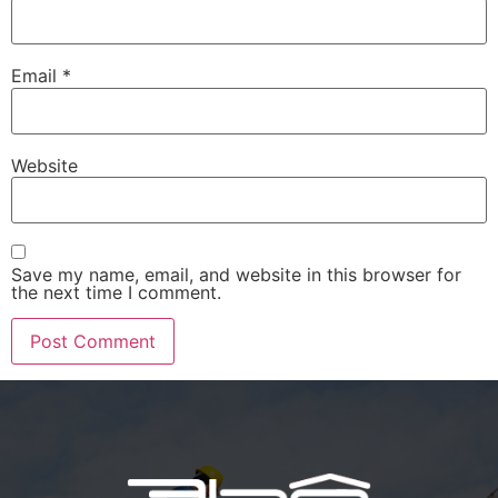
Email
*
Website
Save my name, email, and website in this browser for
the next time I comment.