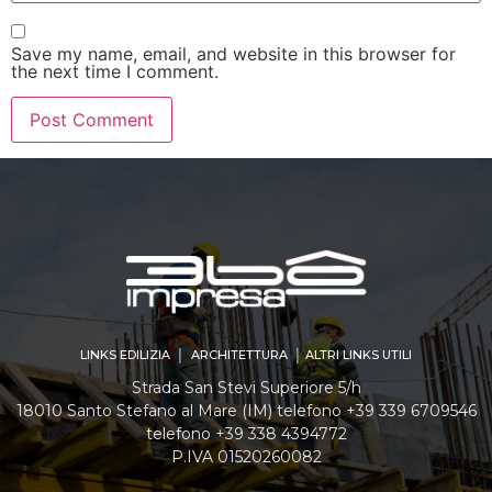
Save my name, email, and website in this browser for
the next time I comment.
LINKS EDILIZIA │ ARCHITETTURA │ ALTRI LINKS UTILI
Strada San Stevi Superiore 5/h
18010 Santo Stefano al Mare (IM) telefono +39 339 6709546
telefono +39 338 4394772
P.IVA 01520260082