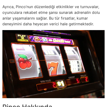
Ayrıca, Pinco’nun düzenlediği etkinlikler ve turnuvalar,
oyunculara rekabet etme şansı sunarak adrenalin dolu
anlar yaşamalarını sağlar. Bu tür fırsatlar, kumar
deneyimini daha heyecan verici hale getirmektedir.
Pinco Hakkında