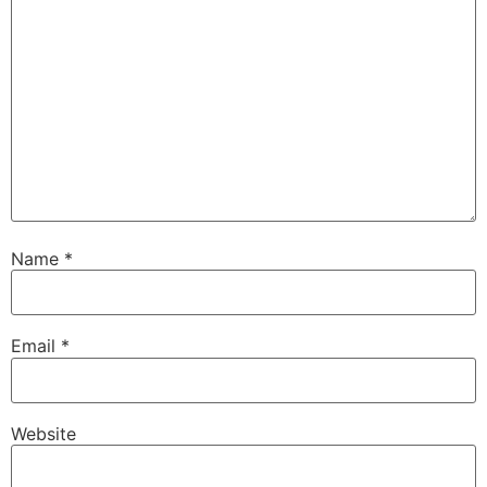
Name
*
Email
*
Website