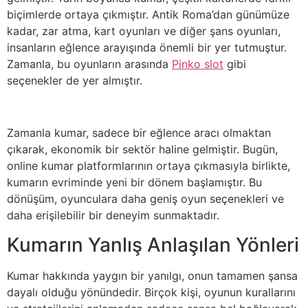
biçimlerde ortaya çıkmıştır. Antik Roma’dan günümüze
kadar, zar atma, kart oyunları ve diğer şans oyunları,
insanların eğlence arayışında önemli bir yer tutmuştur.
Zamanla, bu oyunların arasında
Pinko slot
gibi
seçenekler de yer almıştır.
Zamanla kumar, sadece bir eğlence aracı olmaktan
çıkarak, ekonomik bir sektör haline gelmiştir. Bugün,
online kumar platformlarının ortaya çıkmasıyla birlikte,
kumarın evriminde yeni bir dönem başlamıştır. Bu
dönüşüm, oyunculara daha geniş oyun seçenekleri ve
daha erişilebilir bir deneyim sunmaktadır.
Kumarın Yanlış Anlaşılan Yönleri
Kumar hakkında yaygın bir yanılgı, onun tamamen şansa
dayalı olduğu yönündedir. Birçok kişi, oyunun kurallarını