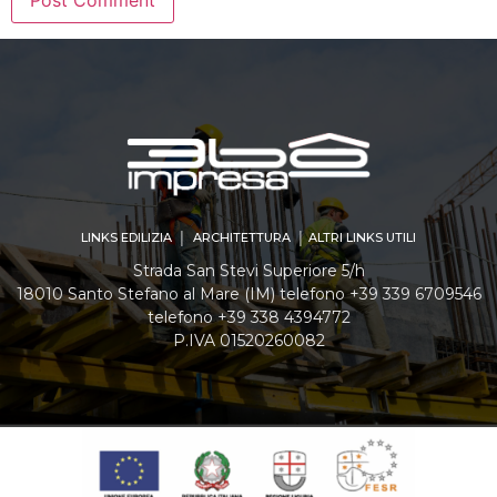
LINKS EDILIZIA │ ARCHITETTURA │ ALTRI LINKS UTILI
Strada San Stevi Superiore 5/h
18010 Santo Stefano al Mare (IM) telefono +39 339 6709546
telefono +39 338 4394772
P.IVA 01520260082