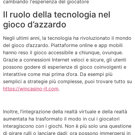
cambiando l'esperienza del giocatore
Il ruolo della tecnologia nel
gioco d’azzardo
Negli ultimi anni, la tecnologia ha rivoluzionato il mondo
del gioco d’azzardo. Piattaforme online e app mobili
hanno reso il gioco accessibile a chiunque, ovunque.
Grazie a connessioni Internet veloci e sicure, gli utenti
possono godere di esperienze di gioco coinvolgenti e
interattive come mai prima d’ora. Da esempi più
semplici a strategie più complesse, puoi trovare tutto su
https://wincasino-it.com
.
Inoltre, l’integrazione della realtà virtuale e della realtà
aumentata ha trasformato il modo in cui i giocatori
interagiscono con i giochi. Non è più solo una questione
di girare rulli o lanciare dadi; ora possono immergersi in