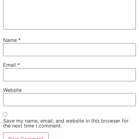
Name
*
Email
*
Website
Save my name, email, and website in this browser for
the next time I comment.